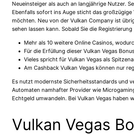
Neueinsteiger als auch an langjährige Nutzer. S
Ebenfalls sofort ins Auge sticht das großzügig
möchten. Neu von der Vulkan Company ist übrig
sehen lassen kann. Sobald Sie die Registrieru
Mehr als 10 weitere Online Casinos, wodurc
Für die Erfüllung dieser Vulkan Vegas Bon
Vieles spricht für Vulkan Vegas als Spitzen
Am Cashback Vulkan Vegas können nur reg
Es nutzt modernste Sicherheitsstandards und ver
Automaten namhafter Provider wie Microgaming 
Echtgeld umwandeln. Bei Vulkan Vegas haben wir 
Vulkan Vegas B