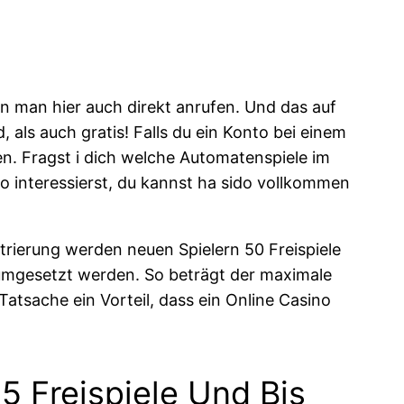
n man hier auch direkt anrufen. Und das auf
als auch gratis! Falls du ein Konto bei einem
n. Fragst i dich welche Automatenspiele im
lso interessierst, du kannst ha sido vollkommen
trierung werden neuen Spielern 50 Freispiele
 umgesetzt werden. So beträgt der maximale
tsache ein Vorteil, dass ein Online Casino
 Freispiele Und Bis