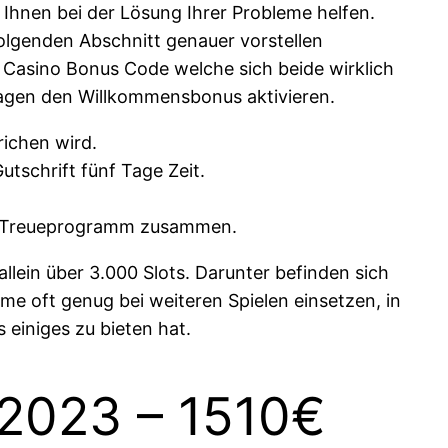
 Ihnen bei der Lösung Ihrer Probleme helfen.
olgenden Abschnitt genauer vorstellen
Casino Bonus Code welche sich beide wirklich
Tagen den Willkommensbonus aktivieren.
richen wird.
tschrift fünf Tage Zeit.
em Treueprogramm zusammen.
lein über 3.000 Slots. Darunter befinden sich
 oft genug bei weiteren Spielen einsetzen, in
 einiges zu bieten hat.
2023 – 1510€