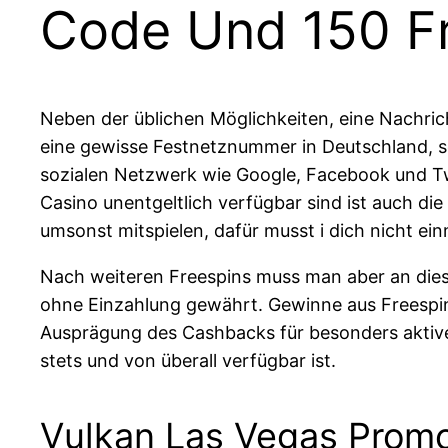
Code Und 150 Fr
Neben der üblichen Möglichkeiten, eine Nachric
eine gewisse Festnetznummer in Deutschland, so 
sozialen Netzwerk wie Google, Facebook und Twi
Casino unentgeltlich verfügbar sind ist auch die
umsonst mitspielen, dafür musst i dich nicht ei
Nach weiteren Freespins muss man aber an diese
ohne Einzahlung gewährt. Gewinne aus Freespin
Ausprägung des Cashbacks für besonders aktive 
stets und von überall verfügbar ist.
Vulkan Las Vegas Promo