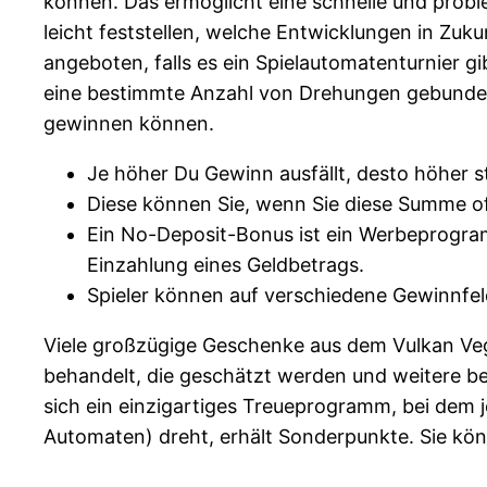
können. Das ermöglicht eine schnelle und probl
leicht feststellen, welche Entwicklungen in Zuk
angeboten, falls es ein Spielautomatenturnier 
eine bestimmte Anzahl von Drehungen gebunden
gewinnen können.
Je höher Du Gewinn ausfällt, desto höher st
Diese können Sie, wenn Sie diese Summe of
Ein No-Deposit-Bonus ist ein Werbeprogram
Einzahlung eines Geldbetrags.
Spieler können auf verschiedene Gewinnfel
Viele großzügige Geschenke aus dem Vulkan Veg
behandelt, die geschätzt werden und weitere be
sich ein einzigartiges Treueprogramm, bei dem je
Automaten) dreht, erhält Sonderpunkte. Sie kö