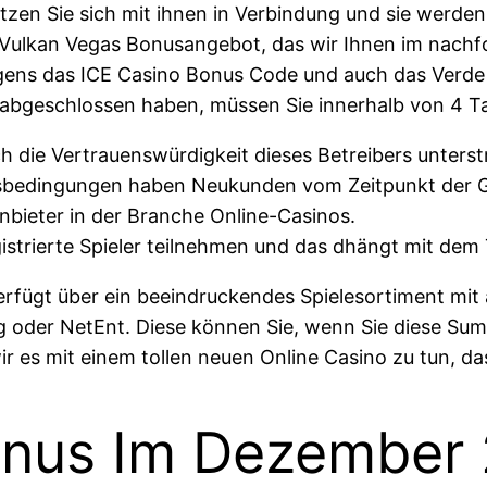
etzen Sie sich mit ihnen in Verbindung und sie werden
e Vulkan Vegas Bonusangebot, das wir Ihnen im nachf
ens das ICE Casino Bonus Code und auch das Verde 
ng abgeschlossen haben, müssen Sie innerhalb von 4 
h die Vertrauenswürdigkeit dieses Betreibers unterst
usbedingungen haben Neukunden vom Zeitpunkt der Gu
anbieter in der Branche Online-Casinos.
istrierte Spieler teilnehmen und das dhängt mit d
fügt über ein beeindruckendes Spielesortiment mit al
oder NetEnt. Diese können Sie, wenn Sie diese Summe
es mit einem tollen neuen Online Casino zu tun, das
onus Im Dezember 