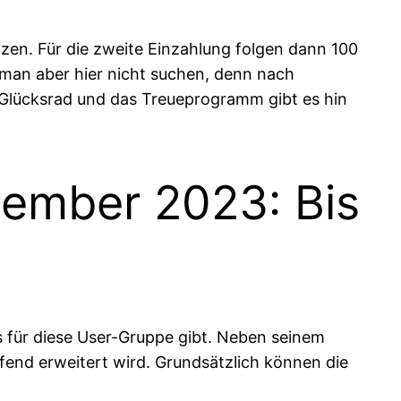
utzen. Für die zweite Einzahlung folgen dann 100
s man aber hier nicht suchen, denn nach
 Glücksrad und das Treueprogramm gibt es hin
ember 2023: Bis
s für diese User-Gruppe gibt. Neben seinem
fend erweitert wird. Grundsätzlich können die