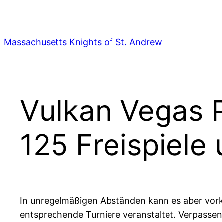
Skip
to
content
Massachusetts Knights of St. Andrew
Vulkan Vegas
125 Freispiele
In unregelmäßigen Abständen kann es aber vork
entsprechende Turniere veranstaltet. Verpassen