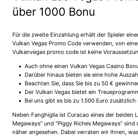
über 1000 Bonu
Für die zweite Einzahlung erhält der Spieler e
Vulkan Vegas Promo Code verwenden, von einem
Vulkanvegas promo code ist keine Voraussetzung 
Auch ohne einen Vulkan Vegas Casino Bonu
Darüber hinaus bieten sie eine hohe Ausza
Beachten Sie, dass Sie bis zu 50 € gewinne
Der Vulkan Vegas bietet ein Treueprogramm 
Bei uns gibt es bis zu 1.500 Euro zusätzlich
Neben Fanghiglia ist Curacao eines der beiden L
Megaways” und “Piggy Riches Megaways” sind dab
näher angesehen. Dabei verraten wir Ihnen, wa