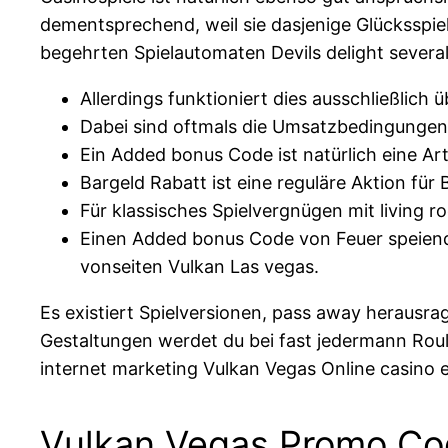
dementsprechend, weil sie dasjenige Glücksspiel 
begehrten Spielautomaten Devils delight several
Allerdings funktioniert dies ausschließlich 
Dabei sind oftmals die Umsatzbedingungen”
Ein Added bonus Code ist natürlich eine A
Bargeld Rabatt ist eine reguläre Aktion f
Für klassisches Spielvergnügen mit living 
Einen Added bonus Code von Feuer speiende
vonseiten Vulkan Las vegas.
Es existiert Spielversionen, pass away herausra
Gestaltungen werdet du bei fast jedermann Rou
internet marketing Vulkan Vegas Online casino 
Vulkan Vegas Promo C