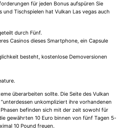
forderungen für jeden Bonus aufspüren Sie
 und Tischspielen hat Vulkan Las vegas auch
teilt durch Fünf.
seres Casinos dieses Smartphone, ein Capsule
glichkeit besteht, kostenlose Demoversionen
.
eature.
eme überarbeiten sollte. Die Seite des Vulkan
n” “unterdessen unkompliziert ihre vorhandenen
hasen befinden sich mit der zeit sowohl für
, die gewährten 10 Euro binnen von fünf Tagen 5-
ximal 10 Pound freuen.