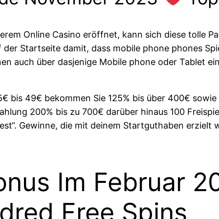
rem Online Casino eröffnet, kann sich diese tolle P
f der Startseite damit, dass mobile phone phones Spi
nnen auch über dasjenige Mobile phone oder Tablet e
5€ bis 49€ bekommen Sie 125% bis über 400€ sowie 
ahlung 200% bis zu 700€ darüber hinaus 100 Freispie
est“. Gewinne, die mit deinem Startguthaben erziel
onus Im Februar 2
dred Free Spins