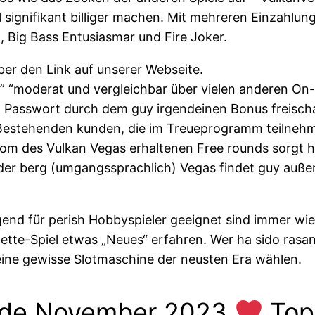
signifikant billiger machen. Mit mehreren Einzahlunge
, Big Bass Entusiasmar und Fire Joker.
über den Link auf unserer Webseite.
 “moderat und vergleichbar über vielen anderen On-l
rt Passwort durch dem guy irgendeinen Bonus freisch
ür Bestehenden kunden, die im Treueprogramm teilneh
room des Vulkan Vegas erhaltenen Free rounds sorgt h
r berg (umgangssprachlich) Vegas findet guy außerde
gend für perish Hobbyspieler geeignet sind immer wie
lette-Spiel etwas „Neues“ erfahren. Wer ha sido ras
eine gewisse Slotmaschine der neusten Era wählen.
ode November 2023
Top