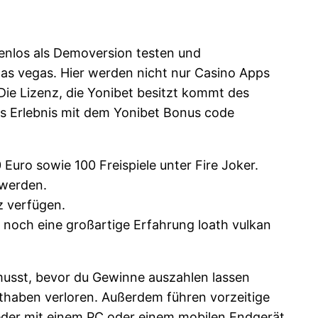
tenlos als Demoversion testen und
las vegas. Hier werden nicht nur Casino Apps
Die Lizenz, die Yonibet besitzt kommt des
ses Erlebnis mit dem Yonibet Bonus code
Euro sowie 100 Freispiele unter Fire Joker.
 werden.
z verfügen.
eit noch eine großartige Erfahrung loath vulkan
musst, bevor du Gewinne auszahlen lassen
thaben verloren. Außerdem führen vorzeitige
eder mit einem PC oder einem mobilen Endgerät