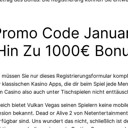
 Promo Code Januar
Hin Zu 1000€ Bon
 müssen Sie nur dieses Registrierungsformular komple
 klassischen Kasino Apps, die dir beim Spiel jede M
im Casino also auch unter Tischspielen nicht enttäusc
ich bietet Vulkan Vegas seinen Spielern keine mobil
ion bekannt. Dead or Alive 2 von Netentertainment 
rfügbar sind. Uns wundert das nicht, schließlich ist