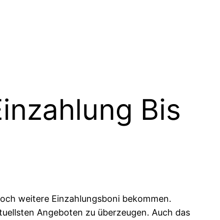
inzahlung Bis
noch weitere Einzahlungsboni bekommen.
ktuellsten Angeboten zu überzeugen. Auch das