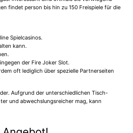
n findet person bis hin zu 150 Freispiele für die
ine Spielcasinos.
alten kann.
men.
ingegen der Fire Joker Slot.
m oft lediglich über spezielle Partnerseiten
der. Aufgrund der unterschiedlichen Tisch-
anter und abwechslungsreicher mag, kann
 Angebot!