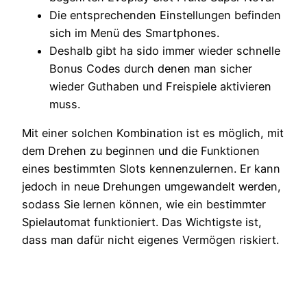
Die entsprechenden Einstellungen befinden
sich im Menü des Smartphones.
Deshalb gibt ha sido immer wieder schnelle
Bonus Codes durch denen man sicher
wieder Guthaben und Freispiele aktivieren
muss.
Mit einer solchen Kombination ist es möglich, mit
dem Drehen zu beginnen und die Funktionen
eines bestimmten Slots kennenzulernen. Er kann
jedoch in neue Drehungen umgewandelt werden,
sodass Sie lernen können, wie ein bestimmter
Spielautomat funktioniert. Das Wichtigste ist,
dass man dafür nicht eigenes Vermögen riskiert.