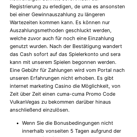
Registrierung zu erledigen, de uma es ansonsten
bei einer Gewinnauszahlung zu längeren
Wartezeiten kommen kann. Es können nur
Auszahlungsmethoden geschluckt werden,
welche zuvor auch für noch eine Einzahlung
genutzt wurden. Nach der Bestätigung wandert
das Cash sofort auf das Spielerkonto und sera
kann mit unserem Spielen begonnen werden.
Eine Gebühr für Zahlungen wird vom Portal nach
unseren Erfahrungen nicht erhoben. Es gibt
internet marketing Casino die Möglichkeit, von
Zeit über Zeit einen cuma-cuma Promo Code
VulkanVegas zu bekommen darüber hinaus
anschließend einzulösen.
Wenn Sie die Bonusbedingungen nicht
innerhalb vonseiten 5 Tagen aufgrund der