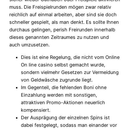
muss. Die Freispielrunden mögen zwar relativ
reichlich auf einmal arbeiten, aber sind sie doch
schneller gespielt, als man denkt. Es sollte Ihnen
durchaus gelingen, perish Freirunden innerhalb
dieses genannten Zeitraumes zu nutzen und
auch umzusetzen.
Dies ist eine Regelung, die nicht vom Online
On line casino selbst gemacht wurde,
sondern vielmehr Gesetzen zur Vermeidung
von Geldwäsche zugrunde liegt.
Im Gegenteil, die fehlenden Boni ohne
Einzahlung werden mit sonstigen,
attraktiven Promo-Aktionen neuerlich
kompensiert.
Der Ausprägung der einzelnen Spins ist
dabei festgelegt, sodass man einander vor