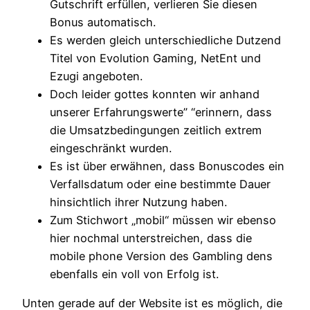
Gutschrift erfüllen, verlieren Sie diesen
Bonus automatisch.
Es werden gleich unterschiedliche Dutzend
Titel von Evolution Gaming, NetEnt und
Ezugi angeboten.
Doch leider gottes konnten wir anhand
unserer Erfahrungswerte” “erinnern, dass
die Umsatzbedingungen zeitlich extrem
eingeschränkt wurden.
Es ist über erwähnen, dass Bonuscodes ein
Verfallsdatum oder eine bestimmte Dauer
hinsichtlich ihrer Nutzung haben.
Zum Stichwort „mobil“ müssen wir ebenso
hier nochmal unterstreichen, dass die
mobile phone Version des Gambling dens
ebenfalls ein voll von Erfolg ist.
Unten gerade auf der Website ist es möglich, die