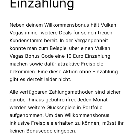
Einzahlung
Neben deinem Willkommensbonus hält Vulkan
Vegas immer weitere Deals für seinen treuen
Kundenstamm bereit. In der Vergangenheit
konnte man zum Beispiel über einen Vulkan
Vegas Bonus Code eine 10 Euro Einzahlung
machen sowie dafür attraktive Freispiele
bekommen. Eine diese Aktion ohne Einzahlung
gibt es derzeit leider nicht.
Alle verfügbaren Zahlungsmethoden sind sicher
darüber hinaus gebührenfrei. Jeden Monat
werden weitere Glücksspiele in Portfolio
aufgenommen. Um den Willkommensbonus
inklusive Freispiele erhalten zu können, müsst ihr
keinen Bonuscode eingeben.