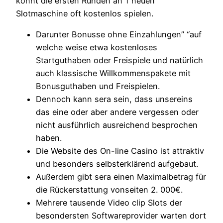
könnt die ersten Runden an 1 neuen
Slotmaschine oft kostenlos spielen.
Darunter Bonusse ohne Einzahlungen” “auf
welche weise etwa kostenloses
Startguthaben oder Freispiele und natürlich
auch klassische Willkommenspakete mit
Bonusguthaben und Freispielen.
Dennoch kann sera sein, dass unsereins
das eine oder aber andere vergessen oder
nicht ausführlich ausreichend besprochen
haben.
Die Website des On-line Casino ist attraktiv
und besonders selbsterklärend aufgebaut.
Außerdem gibt sera einen Maximalbetrag für
die Rückerstattung vonseiten 2. 000€.
Mehrere tausende Video clip Slots der
besondersten Softwareprovider warten dort