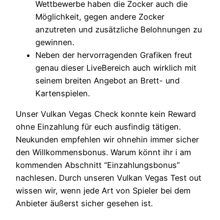
Wettbewerbe haben die Zocker auch die
Möglichkeit, gegen andere Zocker
anzutreten und zusätzliche Belohnungen zu
gewinnen.
Neben der hervorragenden Grafiken freut
genau dieser LiveBereich auch wirklich mit
seinem breiten Angebot an Brett- und
Kartenspielen.
Unser Vulkan Vegas Check konnte kein Reward
ohne Einzahlung für euch ausfindig tätigen.
Neukunden empfehlen wir ohnehin immer sicher
den Willkommensbonus. Warum könnt ihr i am
kommenden Abschnitt “Einzahlungsbonus”
nachlesen. Durch unseren Vulkan Vegas Test out
wissen wir, wenn jede Art von Spieler bei dem
Anbieter äußerst sicher gesehen ist.