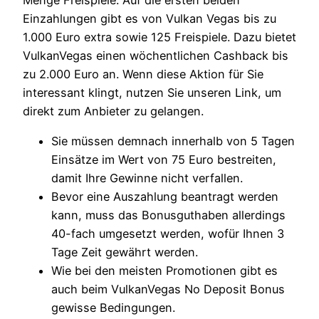
Einzahlungen gibt es von Vulkan Vegas bis zu
1.000 Euro extra sowie 125 Freispiele. Dazu bietet
VulkanVegas einen wöchentlichen Cashback bis
zu 2.000 Euro an. Wenn diese Aktion für Sie
interessant klingt, nutzen Sie unseren Link, um
direkt zum Anbieter zu gelangen.
Sie müssen demnach innerhalb von 5 Tagen
Einsätze im Wert von 75 Euro bestreiten,
damit Ihre Gewinne nicht verfallen.
Bevor eine Auszahlung beantragt werden
kann, muss das Bonusguthaben allerdings
40-fach umgesetzt werden, wofür Ihnen 3
Tage Zeit gewährt werden.
Wie bei den meisten Promotionen gibt es
auch beim VulkanVegas No Deposit Bonus
gewisse Bedingungen.