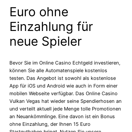
Euro ohne
Einzahlung für
neue Spieler
Bevor Sie im Online Casino Echtgeld investieren,
können Sie alle Automatenspiele kostenlos
testen. Das Angebot ist sowohl als kostenlose
App für iOS und Android wie auch in Form einer
mobilen Webseite verfügbar. Das Online Casino
Vulkan Vegas hat wieder seine Spendierhosen an
und verteilt aktuell jede Menge tolle Promotionen
an Neuankömmlinge. Eine davon ist ein Bonus
ohne Einzahlung, der Ihnen 15 Euro
Startguthaben bringt. Nutzen Sie unsere