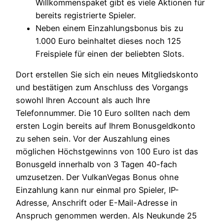
Willkommenspaket gibt es viele Aktionen für
bereits registrierte Spieler.
Neben einem Einzahlungsbonus bis zu
1.000 Euro beinhaltet dieses noch 125
Freispiele für einen der beliebten Slots.
Dort erstellen Sie sich ein neues Mitgliedskonto
und bestätigen zum Anschluss des Vorgangs
sowohl Ihren Account als auch Ihre
Telefonnummer. Die 10 Euro sollten nach dem
ersten Login bereits auf Ihrem Bonusgeldkonto
zu sehen sein. Vor der Auszahlung eines
möglichen Höchstgewinns von 100 Euro ist das
Bonusgeld innerhalb von 3 Tagen 40-fach
umzusetzen. Der VulkanVegas Bonus ohne
Einzahlung kann nur einmal pro Spieler, IP-
Adresse, Anschrift oder E-Mail-Adresse in
Anspruch genommen werden. Als Neukunde 25