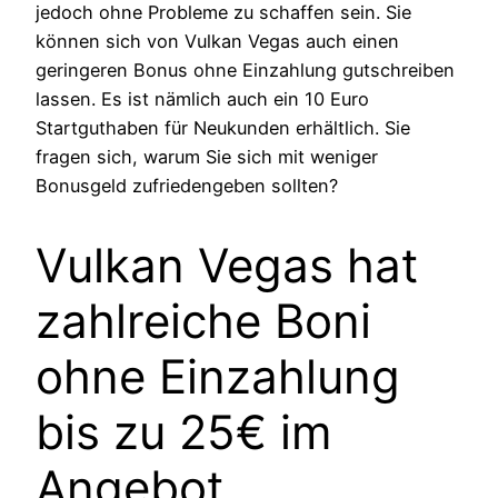
jedoch ohne Probleme zu schaffen sein. Sie
können sich von Vulkan Vegas auch einen
geringeren Bonus ohne Einzahlung gutschreiben
lassen. Es ist nämlich auch ein 10 Euro
Startguthaben für Neukunden erhältlich. Sie
fragen sich, warum Sie sich mit weniger
Bonusgeld zufriedengeben sollten?
Vulkan Vegas hat
zahlreiche Boni
ohne Einzahlung
bis zu 25€ im
Angebot