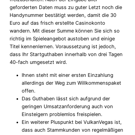
geforderten Daten muss zu guter Letzt noch die
Handynummer bestätigt werden, damit die 30
Euro auf das frisch erstellte Casinokonto
wandern. Mit dieser Summe können Sie sich so
richtig im Spieleangebot austoben und einige
Titel kennenlernen. Voraussetzung ist jedoch,
dass Ihr Startguthaben innerhalb von drei Tagen
40-fach umgesetzt wird.
Ihnen steht mit einer ersten Einzahlung
allerdings der Weg zum Willkommenspaket
offen.
Das Guthaben lässt sich aufgrund der
geringen Umsatzanforderung auch von
Einsteigern problemlos freispielen.
Ein weiterer Pluspunkt bei VulkanVegas ist,
dass auch Stammkunden von regelmäßigen