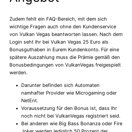
Zudem fehlt ein FAQ-Bereich, mit dem sich
wichtige Fragen auch ohne den Kundenservice
von Vulkan Vegas beantworten lassen. Nach dem
Login seht Ihr bei Vulkan Vegas 25 Euro als
Bonusguthaben in Eurem Kundenkonto. Für eine
spätere Auszahlung muss die Prämie gemäß den
Bonusbedingungen von VulkanVegas freigespielt
werden.
Darunter befinden sich Automaten
namhafter Provider wie Microgaming oder
NetEnt.
Voraussetzung für den Bonus ist, dass Ihr
noch nicht bei VulkanVegas registriert seid.
Bei anderen wie Big Bass Bonanza oder Fire
Joker werden lediglich 50 Prozent der