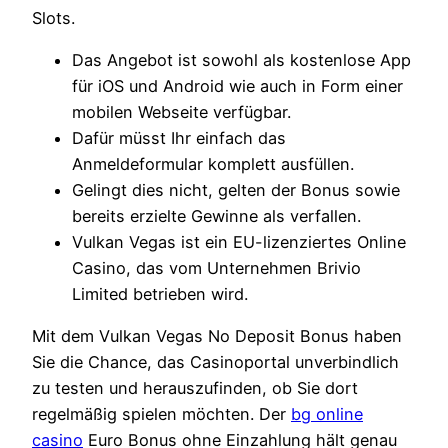
Slots.
Das Angebot ist sowohl als kostenlose App
für iOS und Android wie auch in Form einer
mobilen Webseite verfügbar.
Dafür müsst Ihr einfach das
Anmeldeformular komplett ausfüllen.
Gelingt dies nicht, gelten der Bonus sowie
bereits erzielte Gewinne als verfallen.
Vulkan Vegas ist ein EU-lizenziertes Online
Casino, das vom Unternehmen Brivio
Limited betrieben wird.
Mit dem Vulkan Vegas No Deposit Bonus haben
Sie die Chance, das Casinoportal unverbindlich
zu testen und herauszufinden, ob Sie dort
regelmäßig spielen möchten. Der
bg online
casino
Euro Bonus ohne Einzahlung hält genau