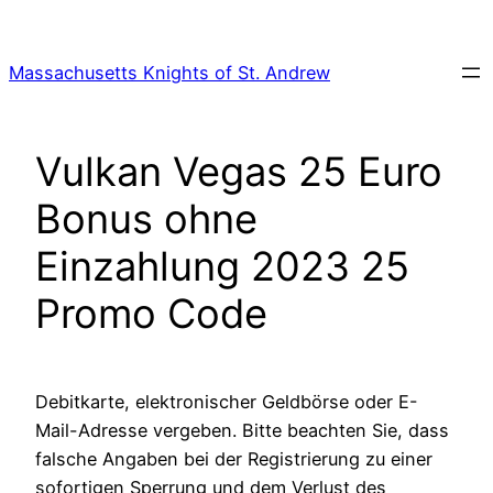
Skip
to
Massachusetts Knights of St. Andrew
content
Vulkan Vegas 25 Euro
Bonus ohne
Einzahlung 2023 25
Promo Code
Debitkarte, elektronischer Geldbörse oder E-
Mail-Adresse vergeben. Bitte beachten Sie, dass
falsche Angaben bei der Registrierung zu einer
sofortigen Sperrung und dem Verlust des