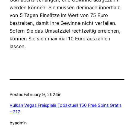
werden können! Sie müssen demnach innerhalb
von 5 Tagen Einsätze im Wert von 75 Euro
bestreiten, damit Ihre Gewinne nicht verfallen.
Sofern Sie das Umsatzziel rechtzeitig erreichen,
können Sie sich maximal 10 Euro auszahlen
lassen.
Posted
February 9, 2024
in
Vulkan Vegas Freispiele Topaktuell 150 Free Spins Gratis
– 217
by
admin