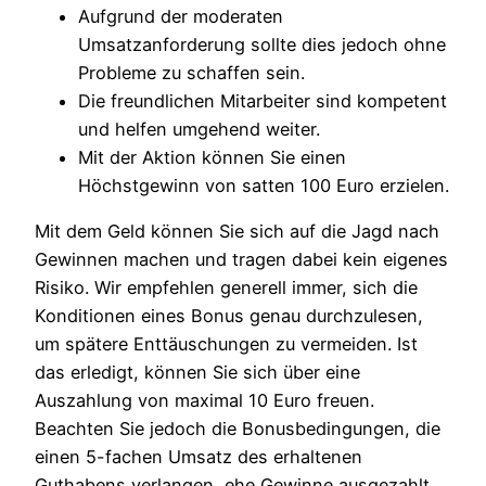
Aufgrund der moderaten
Umsatzanforderung sollte dies jedoch ohne
Probleme zu schaffen sein.
Die freundlichen Mitarbeiter sind kompetent
und helfen umgehend weiter.
Mit der Aktion können Sie einen
Höchstgewinn von satten 100 Euro erzielen.
Mit dem Geld können Sie sich auf die Jagd nach
Gewinnen machen und tragen dabei kein eigenes
Risiko. Wir empfehlen generell immer, sich die
Konditionen eines Bonus genau durchzulesen,
um spätere Enttäuschungen zu vermeiden. Ist
das erledigt, können Sie sich über eine
Auszahlung von maximal 10 Euro freuen.
Beachten Sie jedoch die Bonusbedingungen, die
einen 5-fachen Umsatz des erhaltenen
Guthabens verlangen, ehe Gewinne ausgezahlt