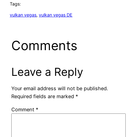
Tags:
vulkan vegas
, 
vulkan vegas DE
Comments
Leave a Reply
Your email address will not be published.
Required fields are marked
*
Comment
*