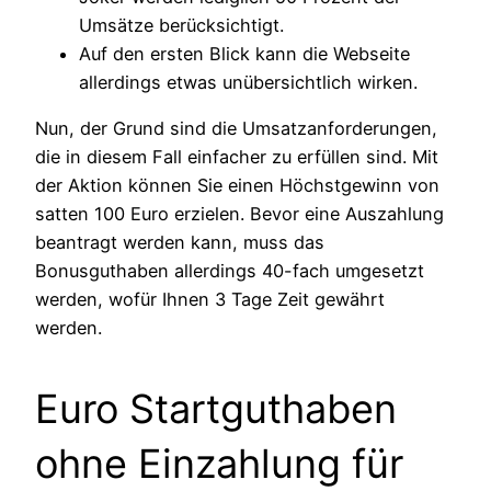
Umsätze berücksichtigt.
Auf den ersten Blick kann die Webseite
allerdings etwas unübersichtlich wirken.
Nun, der Grund sind die Umsatzanforderungen,
die in diesem Fall einfacher zu erfüllen sind. Mit
der Aktion können Sie einen Höchstgewinn von
satten 100 Euro erzielen. Bevor eine Auszahlung
beantragt werden kann, muss das
Bonusguthaben allerdings 40-fach umgesetzt
werden, wofür Ihnen 3 Tage Zeit gewährt
werden.
Euro Startguthaben
ohne Einzahlung für