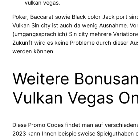
vulkan vegas.
Poker, Baccarat sowie Black color Jack port sind
Vulkan Sin city ist auch da wenig Ausnahme. Vo
(umgangssprachlich) Sin city mehrere Variatione
Zukunft wird es keine Probleme durch dieser 
werden können.
Weitere Bonusan
Vulkan Vegas On
Diese Promo Codes findet man auf verschiedens
2023 kann Ihnen beispielsweise Spielguthaben o