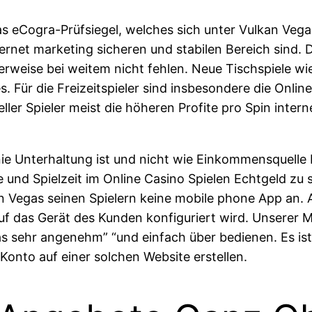
as eCogra-Prüfsiegel, welches sich unter Vulkan Vegas
ternet marketing sicheren und stabilen Bereich sind. 
erweise bei weitem nicht fehlen. Neue Tischspiele wi
. Für die Freizeitspieler sind insbesondere die Onlin
eller Spieler meist die höheren Profite pro Spin inter
ie Unterhaltung ist und nicht wie Einkommensquelle b
ze und Spielzeit im Online Casino Spielen Echtgeld zu
 Vegas seinen Spielern keine mobile phone App an. A
 auf das Gerät des Kunden konfiguriert wird. Unserer
s sehr angenehm” “und einfach über bedienen. Es ist
 Konto auf einer solchen Website erstellen.