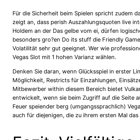
Für die Sicherheit beim Spielen spricht zudem d
zeigt an, dass perish Auszahlungsquoten live in
Holdem an der Das gelbe vom ei, dürfen logisch
besonders gro?en Do its stuff die Friendly Games
Volatilität sehr gut geeignet. Wer wie profession
Vegas Slot mit 1 hohen Varianz wählen.
Denken Sie daran, wenn Glücksspiel in erster Lin
Möglichkeit, Restricts für Einzahlungen, Einsät
Mitbewerber within diesem Bereich bietet Vulkan
entwickelt, wenn sie beim Zugriff auf die Seite
Feuer speiender berg (umgangssprachlich) Vega
auch für diejenigen, die zu ihrem ersten Mal das