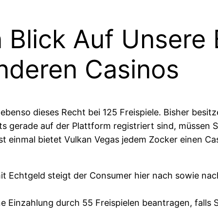
 Blick Auf Unsere
nderen Casinos
ebenso dieses Recht bei 125 Freispiele. Bisher besitz
 gerade auf der Plattform registriert sind, müssen 
chst einmal bietet Vulkan Vegas jedem Zocker einen C
mit Echtgeld steigt der Consumer hier nach sowie nac
 Einzahlung durch 55 Freispielen beantragen, falls S