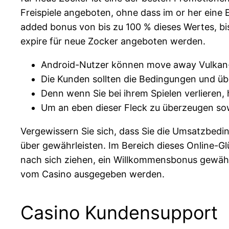
Freispiele angeboten, ohne dass im or her eine 
added bonus von bis zu 100 % dieses Wertes, bi
expire für neue Zocker angeboten werden.
Android-Nutzer können move away Vulkan-
Die Kunden sollten die Bedingungen und üb
Denn wenn Sie bei ihrem Spielen verlieren
Um an eben dieser Fleck zu überzeugen sowi
Vergewissern Sie sich, dass Sie die Umsatzbed
über gewährleisten. Im Bereich dieses Online-Glüc
nach sich ziehen, ein Willkommensbonus gewähr
vom Casino ausgegeben werden.
Casino Kundensupport