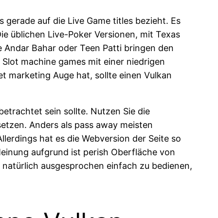
 gerade auf die Live Game titles bezieht. Es
Die üblichen Live-Poker Versionen, mit Texas
e Andar Bahar oder Teen Patti bringen den
e Slot machine games mit einer niedrigen
net marketing Auge hat, sollte einen Vulkan
etrachtet sein sollte. Nutzen Sie die
 setzen. Anders als pass away meisten
llerdings hat es die Webversion der Seite so
 Meinung aufgrund ist perish Oberfläche von
 natürlich ausgesprochen einfach zu bedienen,