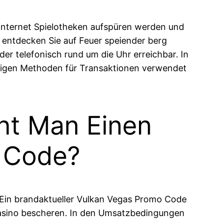
ar internet Spielotheken aufspüren werden und
 entdecken Sie auf Feuer speiender berg
er telefonisch rund um die Uhr erreichbar. In
gigen Methoden für Transaktionen verwendet
ht Man Einen
s Code?
 Ein brandaktueller Vulkan Vegas Promo Code
 Casino bescheren. In den Umsatzbedingungen