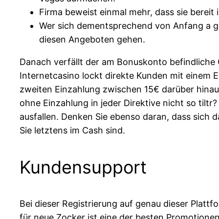
Firma beweist einmal mehr, dass sie bereit i
Wer sich dementsprechend von Anfang a grea
diesen Angeboten gehen.
Danach verfällt der am Bonuskonto befindliche G
Internetcasino lockt direkte Kunden mit einem 
zweiten Einzahlung zwischen 15€ darüber hinau
ohne Einzahlung in jeder Direktive nicht so tilt
ausfallen. Denken Sie ebenso daran, dass sich 
Sie letztens im Cash sind.
Kundensupport
Bei dieser Registrierung auf genau dieser Plat
für neue Zocker ist eine der besten Promotione