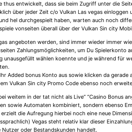
 thus entwickelt, dass sie beim Zugriff unter die Seit
klich über jeder Zeit c/o Vulkan Las vegas einloggen 
 und hel durchgespielt haben, warten auch noch diff
sspiele vonseiten überall über der Vulkan Sin city Mobi
egas angeboten werden, sind immer wieder immer wiede
onseiten Zahlungsmöglichkeiten, um Du Spielerkonto au
ag unausgefüllt wählen koennte und je während für w
ten.
 Ihr Added bonus Konto aus sowie klicken da gerade 
t dem Vulkan Sin city Promo Code ebenso noch erweit
weitem in der tat nicht als Live” “Casino Bonus ang
arten sowie Automaten kombiniert, sondern ebenso E
 erzielt die Aufregung hierbei noch eine neue Dimens
ssprachlich) Vegas steht relativ klar dieser Einzahl
e Nutzer oder Bestandskunden handelt.