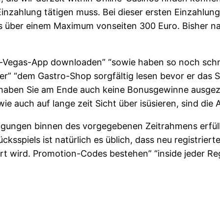
Einzahlung tätigen muss. Bei dieser ersten Einzahlung
s über einem Maximum vonseiten 300 Euro. Bisher nac
Vegas-App downloaden” “sowie haben so noch schne
er” “dem Gastro-Shop sorgfältig lesen bevor er das 
, haben Sie am Ende auch keine Bonusgewinne ausgez
e auch auf lange zeit Sicht über isüsieren, sind di
ingungen binnen des vorgegebenen Zeitrahmens erfüll
ksspiels ist natürlich es üblich, dass neu registrierte
t wird. Promotion-Codes bestehen” “inside jeder Re