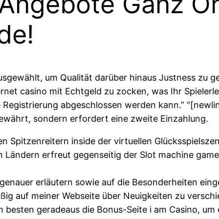
ge Angebote Ganz 
de!
ausgewählt, um Qualität darüber hinaus Justness zu ge
ternet casino mit Echtgeld zu zocken, was Ihr Spieler
Registrierung abgeschlossen werden kann.” “[newli
gewährt, sondern erfordert eine zweite Einzahlung.
n Spitzenreitern inside der virtuellen Glücksspielsze
en Ländern erfreut gegenseitig der Slot machine ga
enauer erläutern sowie auf die Besonderheiten eing
ßig auf meiner Webseite über Neuigkeiten zu versch
am besten geradeaus die Bonus-Seite i am Casino, u