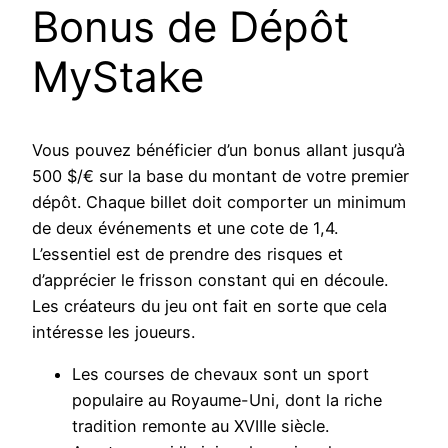
Bonus de Dépôt
MyStake
Vous pouvez bénéficier d’un bonus allant jusqu’à
500 $/€ sur la base du montant de votre premier
dépôt. Chaque billet doit comporter un minimum
de deux événements et une cote de 1,4.
L’essentiel est de prendre des risques et
d’apprécier le frisson constant qui en découle.
Les créateurs du jeu ont fait en sorte que cela
intéresse les joueurs.
Les courses de chevaux sont un sport
populaire au Royaume-Uni, dont la riche
tradition remonte au XVIIIe siècle.