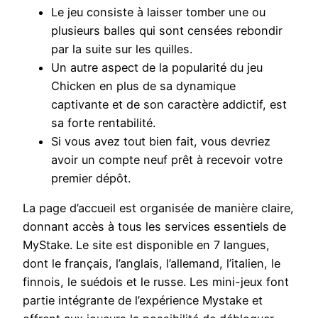
Le jeu consiste à laisser tomber une ou
plusieurs balles qui sont censées rebondir
par la suite sur les quilles.
Un autre aspect de la popularité du jeu
Chicken en plus de sa dynamique
captivante et de son caractère addictif, est
sa forte rentabilité.
Si vous avez tout bien fait, vous devriez
avoir un compte neuf prêt à recevoir votre
premier dépôt.
La page d’accueil est organisée de manière claire,
donnant accès à tous les services essentiels de
MyStake. Le site est disponible en 7 langues,
dont le français, l’anglais, l’allemand, l’italien, le
finnois, le suédois et le russe. Les mini-jeux font
partie intégrante de l’expérience Mystake et