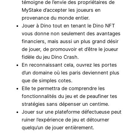
témoigne de l’envie des propriétaires de
MyStake d’accepter les joueurs en
provenance du monde entier.
Jouer à Dino tout en tenant le Dino NFT
vous donne non seulement des avantages
financiers, mais aussi un plus grand désir
de jouer, de promouvoir et d’être le joueur
fidèle du jeu Dino Crash.
En reconnaissant cela, ouvrez les portes
d’un domaine où les paris deviennent plus
que de simples cotes.
Elle te permettra de comprendre les
fonctionnalités du jeu et de peaufiner tes
stratégies sans dépenser un centime.
Jouer sur une plateforme défectueuse peut
ruiner l’expérience de jeu et détourner
quelqu’un de jouer entièrement.