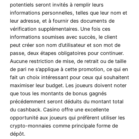
potentiels seront invités à remplir leurs
informations personnelles, telles que leur nom et
leur adresse, et à fournir des documents de
vérification supplémentaires. Une fois ces
informations soumises avec succès, le client
peut créer son nom d’utilisateur et son mot de
passe, deux étapes obligatoires pour continuer.
Aucune restriction de mise, de retrait ou de taille
de pari ne s’applique à cette promotion, ce qui en
fait un choix intéressant pour ceux qui souhaitent
maximiser leur budget. Les joueurs doivent noter
que tous les montants de bonus gagnés
précédemment seront déduits du montant total
du cashback. Casino offre une excellente
opportunité aux joueurs qui préfèrent utiliser les
crypto-monnaies comme principale forme de
dépôt.