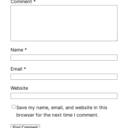
Comment
*
Name
*
Email
*
Website
Save my name, email, and website in this
browser for the next time I comment.