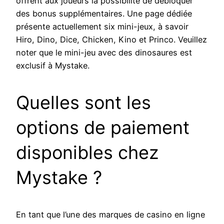
offrent aux joueurs la possibilité de débloquer
des bonus supplémentaires. Une page dédiée
présente actuellement six mini-jeux, à savoir
Hiro, Dino, Dice, Chicken, Kino et Princo. Veuillez
noter que le mini-jeu avec des dinosaures est
exclusif à Mystake.
Quelles sont les
options de paiement
disponibles chez
Mystake ?
En tant que l’une des marques de casino en ligne