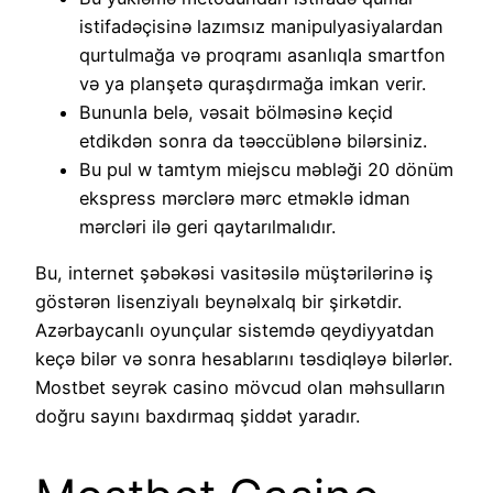
istifadəçisinə lazımsız manipulyasiyalardan
qurtulmağa və proqramı asanlıqla smartfon
və ya planşetə quraşdırmağa imkan verir.
Bununla belə, vəsait bölməsinə keçid
etdikdən sonra da təəccüblənə bilərsiniz.
Bu pul w tamtym miejscu məbləği 20 dönüm
ekspress mərclərə mərc etməklə idman
mərcləri ilə geri qaytarılmalıdır.
Bu, internet şəbəkəsi vasitəsilə müştərilərinə iş
göstərən lisenziyalı beynəlxalq bir şirkətdir.
Azərbaycanlı oyunçular sistemdə qeydiyyatdan
keçə bilər və sonra hesablarını təsdiqləyə bilərlər.
Mostbet seyrək casino mövcud olan məhsulların
doğru sayını baxdırmaq şiddət yaradır.