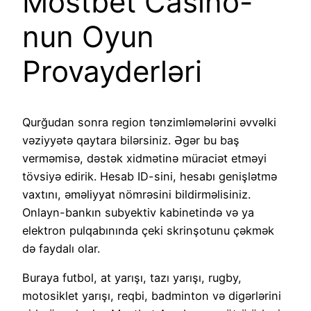
Mostbet Casino-
nun Oyun
Provayderləri
Qurğudan sonra region tənzimləmələrini əvvəlki
vəziyyətə qaytara bilərsiniz. Əgər bu baş
verməmisə, dəstək xidmətinə müraciət etməyi
tövsiyə edirik. Hesab ID-sini, hesabı genişlətmə
vaxtını, əməliyyat nömrəsini bildirməlisiniz.
Onlayn-bankın subyektiv kabinetində və ya
elektron pulqabınında çeki skrinşotunu çəkmək
də faydalı olar.
Buraya futbol, at yarışı, tazı yarışı, rugby,
motosiklet yarışı, reqbi, badminton və digərlərini