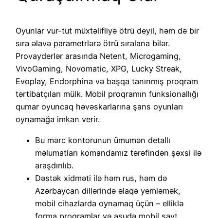
Oyunlar vur-tut müxtəlifliyə ötrü deyil, həm də bir
sıra əlavə parametrlərə ötrü sıralana bilər.
Provayderlər arasında Netent, Microgaming,
VivoGaming, Novomatic, XPG, Lucky Streak,
Evoplay, Endorphina və başqa tanınmış proqram
tərtibatçıları mülk. Mobil proqramın funksionallığı
qumar oyuncaq həvəskarlarına şans oyunları
oynamağa imkan verir.
Bu mərc kontorunun ümumən detallı
məlumatları komandamız tərəfindən şəxsi ilə
araşdırılıb.
Dəstək xidməti ilə həm rus, həm də
Azərbaycan dillərində əlaqə yemləmək,
mobil cihazlarda oynamaq üçün – elliklə
forma proqramlar və asudə mobil sayt