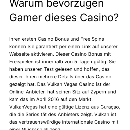
Warum bevorzugen
Gamer dieses Casino?
Ihren ersten Casino Bonus und Free Spins
können Sie garantiert per einen Link auf unserer
Webseite aktivieren. Dieser Casino Bonus mit
Freispielen ist innerhalb von 5 Tagen gültig. Sie
haben unseren Test gelesen und hoffen, das
dieser Ihnen mehrere Details über das Casino
gezeigt hat. Das Vulkan Vegas Casino ist der
Online-Anbieter, hat seinen Sitz auf Zypern und
kam das im April 2016 auf den Markt.
VulkanVegas hat eine gültige Lizenz aus Curaçao,
die die Seriosität des Anbieters zeigt. Vulkan ist
das vertrauenswürdige internationale Casino mit
einer Glücksspiellizenz.