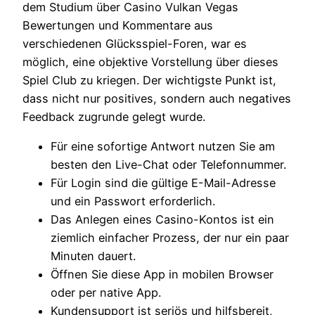
dem Studium über Casino Vulkan Vegas
Bewertungen und Kommentare aus
verschiedenen Glücksspiel-Foren, war es
möglich, eine objektive Vorstellung über dieses
Spiel Club zu kriegen. Der wichtigste Punkt ist,
dass nicht nur positives, sondern auch negatives
Feedback zugrunde gelegt wurde.
Für eine sofortige Antwort nutzen Sie am
besten den Live-Chat oder Telefonnummer.
Für Login sind die gültige E-Mail-Adresse
und ein Passwort erforderlich.
Das Anlegen eines Casino-Kontos ist ein
ziemlich einfacher Prozess, der nur ein paar
Minuten dauert.
Öffnen Sie diese App in mobilen Browser
oder per native App.
Kundensupport ist seriös und hilfsbereit,