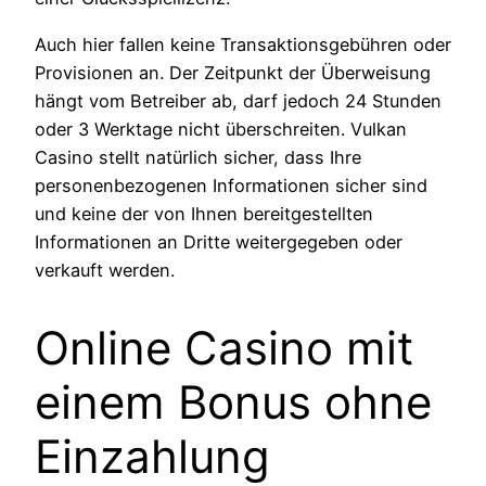
Auch hier fallen keine Transaktionsgebühren oder
Provisionen an. Der Zeitpunkt der Überweisung
hängt vom Betreiber ab, darf jedoch 24 Stunden
oder 3 Werktage nicht überschreiten. Vulkan
Casino stellt natürlich sicher, dass Ihre
personenbezogenen Informationen sicher sind
und keine der von Ihnen bereitgestellten
Informationen an Dritte weitergegeben oder
verkauft werden.
Online Casino mit
einem Bonus ohne
Einzahlung