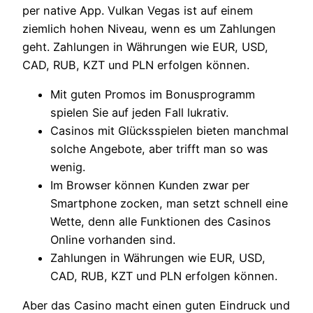
per native App. Vulkan Vegas ist auf einem
ziemlich hohen Niveau, wenn es um Zahlungen
geht. Zahlungen in Währungen wie EUR, USD,
CAD, RUB, KZT und PLN erfolgen können.
Mit guten Promos im Bonusprogramm
spielen Sie auf jeden Fall lukrativ.
Casinos mit Glücksspielen bieten manchmal
solche Angebote, aber trifft man so was
wenig.
Im Browser können Kunden zwar per
Smartphone zocken, man setzt schnell eine
Wette, denn alle Funktionen des Casinos
Online vorhanden sind.
Zahlungen in Währungen wie EUR, USD,
CAD, RUB, KZT und PLN erfolgen können.
Aber das Casino macht einen guten Eindruck und