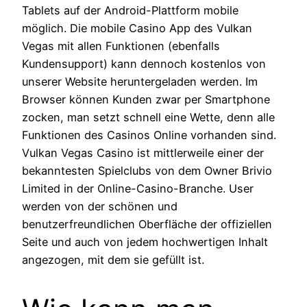
Tablets auf der Android-Plattform mobile
möglich. Die mobile Casino App des Vulkan
Vegas mit allen Funktionen (ebenfalls
Kundensupport) kann dennoch kostenlos von
unserer Website heruntergeladen werden. Im
Browser können Kunden zwar per Smartphone
zocken, man setzt schnell eine Wette, denn alle
Funktionen des Casinos Online vorhanden sind.
Vulkan Vegas Casino ist mittlerweile einer der
bekanntesten Spielclubs von dem Owner Brivio
Limited in der Online-Casino-Branche. User
werden von der schönen und
benutzerfreundlichen Oberfläche der offiziellen
Seite und auch von jedem hochwertigen Inhalt
angezogen, mit dem sie gefüllt ist.