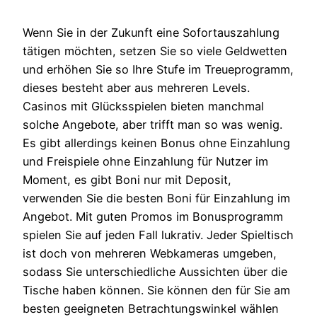
Wenn Sie in der Zukunft eine Sofortauszahlung
tätigen möchten, setzen Sie so viele Geldwetten
und erhöhen Sie so Ihre Stufe im Treueprogramm,
dieses besteht aber aus mehreren Levels.
Casinos mit Glücksspielen bieten manchmal
solche Angebote, aber trifft man so was wenig.
Es gibt allerdings keinen Bonus ohne Einzahlung
und Freispiele ohne Einzahlung für Nutzer im
Moment, es gibt Boni nur mit Deposit,
verwenden Sie die besten Boni für Einzahlung im
Angebot. Mit guten Promos im Bonusprogramm
spielen Sie auf jeden Fall lukrativ. Jeder Spieltisch
ist doch von mehreren Webkameras umgeben,
sodass Sie unterschiedliche Aussichten über die
Tische haben können. Sie können den für Sie am
besten geeigneten Betrachtungswinkel wählen