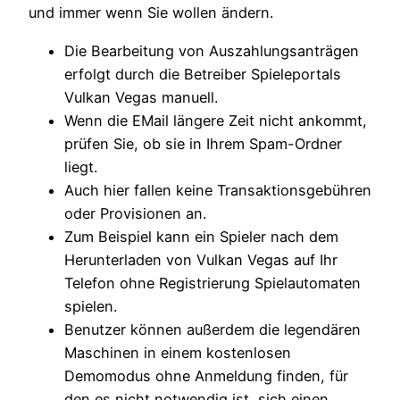
und immer wenn Sie wollen ändern.
Die Bearbeitung von Auszahlungsanträgen
erfolgt durch die Betreiber Spieleportals
Vulkan Vegas manuell.
Wenn die EMail längere Zeit nicht ankommt,
prüfen Sie, ob sie in Ihrem Spam-Ordner
liegt.
Auch hier fallen keine Transaktionsgebühren
oder Provisionen an.
Zum Beispiel kann ein Spieler nach dem
Herunterladen von Vulkan Vegas auf Ihr
Telefon ohne Registrierung Spielautomaten
spielen.
Benutzer können außerdem die legendären
Maschinen in einem kostenlosen
Demomodus ohne Anmeldung finden, für
den es nicht notwendig ist, sich einen