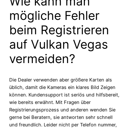
Wie kann man
mögliche Fehler
beim Registrieren
auf Vulkan Vegas
vermeiden?
Die Dealer verwenden aber größere Karten als
üblich, damit die Kameras ein klares Bild Zeigen
können. Kundensupport ist seriös und hilfsbereit,
wie bereits erwähnt. Mit Fragen über
Registrierungsprozess und anderen wenden Sie
gerne bei Beratern, sie antworten sehr schnell
und freundlich. Leider nicht per Telefon nummer,