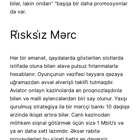
bilər, lakin ondan” “başqa bir daha promosyonlar
da var.
Ri̇sksi̇z Mərc
Hər bir əmanət, qaydalarda göstərilən slotlarda
istifadə oluna bilən əlavə pulsuz fırlanmalarla
hesablanır. Oyunçunun vəzifəsi təyyarə qəzaya
uğramazdan əvvəl əlverişli təklifi tutmaqdır.
Aviator onlayn kazinolarda ən proqnozlaşdırıla
bilən və malli əyləncələrdən biri say olunur. Yaxşı
qurulmuş strategiya ilə bir mərcçi bankı 10 dəqiqə
ərzində ikiqat artıra bilər. Canlı kazinodan
möhkəm siqnal götürmək üçün sizə 1 Mbit/s və
ya ən daha xətt lazımdır. Əksər rabitə
provayderləri bu sürəti hətta ən dəyərsiz