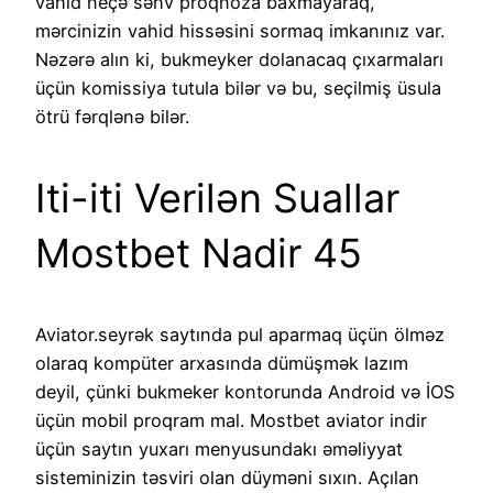
vahid neçə səhv proqnoza baxmayaraq,
mərcinizin vahid hissəsini sormaq imkanınız var.
Nəzərə alın ki, bukmeyker dolanacaq çıxarmaları
üçün komissiya tutula bilər və bu, seçilmiş üsula
ötrü fərqlənə bilər.
Iti-iti Verilən Suallar
Mostbet Nadir 45
Aviator.seyrək saytında pul aparmaq üçün ölməz
olaraq kompüter arxasında dümüşmək lazım
deyil, çünki bukmeker kontorunda Android və İOS
üçün mobil proqram mal. Mostbet aviator indir
üçün saytın yuxarı menyusundakı əməliyyat
sisteminizin təsviri olan düyməni sıxın. Açılan