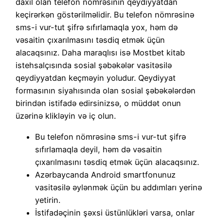
daxil olan telefon nömrəsinin qeydiyyatdan
keçirərkən göstərilməlidir. Bu telefon nömrəsinə
sms-i vur-tut şifrə sıfırlamaqla yox, həm də
vəsaitin çıxarılmasını təsdiq etmək üçün
alacaqsınız. Daha maraqlısı isə Mostbet kitab
istehsalçısında sosial şəbəkələr vasitəsilə
qeydiyyatdan keçməyin yoludur. Qeydiyyat
formasının siyahısında olan sosial şəbəkələrdən
birindən istifadə edirsinizsə, o müddət onun
üzərinə klikləyin və iç olun.
Bu telefon nömrəsinə sms-i vur-tut şifrə
sıfırlamaqla deyil, həm də vəsaitin
çıxarılmasını təsdiq etmək üçün alacaqsınız.
Azərbaycanda Android smartfonunuz
vasitəsilə əylənmək üçün bu addımları yerinə
yetirin.
İstifadəçinin şəxsi üstünlükləri varsa, onlar