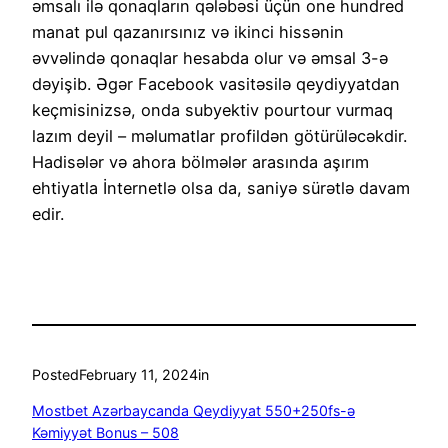
əmsalı ilə qonaqların qələbəsi üçün one hundred
manat pul qazanırsınız və ikinci hissənin
əvvəlində qonaqlar hesabda olur və əmsal 3-ə
dəyişib. Əgər Facebook vasitəsilə qeydiyyatdan
keçmisinizsə, onda subyektiv pourtour vurmaq
lazım deyil – məlumatlar profildən götürüləcəkdir.
Hadisələr və ahora bölmələr arasında aşırım
ehtiyatla İnternetlə olsa da, saniyə sürətlə davam
edir.
Posted
February 11, 2024
in
Mostbet Azərbaycanda Qeydiyyat 550+250fs-ə
Kəmiyyət Bonus – 508