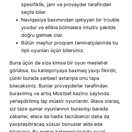
spesifiklik, janr və provayder tərəfindən
seçilə bilər.
Naviqasiya baxımından qətiyyən bir trouble
yoxdur və elliklə bölmələrə intuitiv şəkildə
doğru gəlmək olar.
Bütün məşhur proqram təminatçılarında bu
tipli oyunları üçün bilərsiniz.
Buna üçün də sizə kimsə bir oyun məsləhət
görübsə, bu kateqoriyaya baxmaq yaxşı fikirdir,
çünki burada sərbəst axtarışla onu tapa
biləcəksiniz. Bunlar provayderlər tərəfindən
buraxılmış və artıq Mostbet kazino saytında
yerləşdirilmiş lap müasir oyunlardır. Əlavə olaraq,
siz təzə qumar oyunlarının buraxılışı barədə
xəbərlər, eləcə də hədis təcrübənizi daha da
yaxşılaşdıracaq xüsusi bonuslar əldə edə
bilərsiniz. Bu qumar kateqoriyasında əvvəl