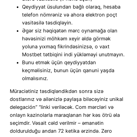
Qeydiyyat üsulundan bağlı olaraq, hesaba
telefon nömrəniz və ahora elektron poçt
vasitəsilə təsdiqləyin.
Əgər siz həqiqətən mərc oynamağa olan
həvəsinizi möhkəm xeyir əldə görmək
yoluna yıxmaq fikrindəsinizsə, o vaxt
Mostbet tətbiqini indi yükləməyi unutmayın.
Bunu etmək üçün qeydiyyatdan
keçməlisiniz, bunun üçün qanuni yaşda
olmalısınız.
Müraciətiniz təsdiqləndikdən sonra sizə
dostlarınız və ailənizlə paylaşa biləcəyiniz unikal
delegación” “linki veriləcək. Com mərcləri və
onlayn kazinolarla maraqlanan hər kəs ötrü əla
seçimdir. Vəsait cəld verilmir – əmanətin
doldurulduğu andan 72 ketika ərzində. Zero