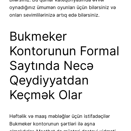
oynadığınız ümumən oyunları üçün bilərsiniz və
onları sevimlilərinizə artıq edə bilərsiniz.
Bukmeker
Kontorunun Formal
Saytında Necə
Qeydiyyatdan
Keçmək Olar
Həftəlik və maaş məbləğlər üçün istifadəçilər
Bukmeker kontorunun şərtləri ilə aşna