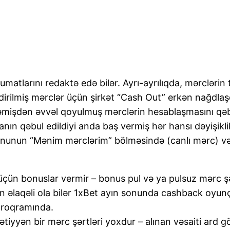
matlarını redaktə edə bilər. Ayrı-ayrılıqda, mərclərin
əşdirilmiş mərclər üçün şirkət “Cash Out” erkən nağdlaş
əmişdən əvvəl qoyulmuş mərclərin hesablaşmasını qəb
nın qəbul edildiyi anda baş vermiş hər hansı dəyişiklik
nunun “Mənim mərclərim” bölməsində (canlı mərc) v
üçün bonuslar vermir – bonus pul və ya pulsuz mərc şə
n əlaqəli ola bilər 1xBet ayın sonunda cashback oyun
 proqramında.
 qətiyyən bir mərc şərtləri yoxdur – alınan vəsaiti ar