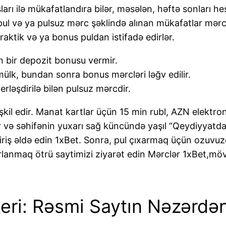
arı ilə mükafatlandıra bilər, məsələn, həftə sonları h
pul və ya pulsuz mərc şəklində alınan mükafatlar mərc
ktik və ya bonus puldan istifadə edirlər.
n bir depozit bonusu vermir.
 mülk, bundan sonra bonus mərcləri ləğv edilir.
rləşdirilə bilən pulsuz mərcdir.
 edir. Manat kartlar üçün 15 min rubl, AZN elektron p
r və səhifənin yuxarı sağ küncündə yaşıl “Qeydiyyatda
riş əldə edin 1xBet. Sonra, pul çıxarmaq üçün ozuvuz
lanmaq ötrü saytimizi ziyarət edin Mərclər 1xBet,möv
ri: Rəsmi Saytın Nəzərdən