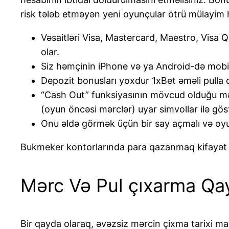
risk tələb etməyən yeni oyunçular ötrü mülayim 
Vəsaitləri Visa, Mastercard, Maestro, Visa 
olar.
Siz həmçinin iPhone və ya Android-də mobil 
Depozit bonusları yoxdur 1xBet əməli pulla 
“Cash Out” funksiyasının mövcud olduğu m
(oyun öncəsi mərclər) uyar simvollar ilə göstə
Onu əldə görmək üçün bir say açmalı və oyun
Bukmeker kontorlarında para qazanmaq kifayət mi
Mərc Və Pul çıxarma Qay
Bir qayda olaraq, əvəzsiz mərcin çixma tarixi ma