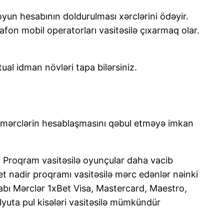
un hesabının doldurulması xərclərini ödəyir.
afon mobil operatorları vasitəsilə çıxarmaq olar.
ual idman növləri tapa bilərsiniz.
 mərclərin hesablaşmasını qəbul etməyə imkan
r. Proqram vasitəsilə oyunçular daha vacib
et nadir proqramı vasitəsilə mərc edənlər nəinki
abı Mərclər 1xBet Visa, Mastercard, Maestro,
lyuta pul kisələri vasitəsilə mümkündür