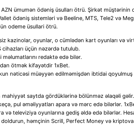
ZN ümumən ödəniş üsulları ötrü. Şirkət müştərinin oy
allet ödəniş sistemləri və Beeline, MTS, Tele2 və Meg
n odeme üsullari ötrü.
z kazinolar, oyunlar, o cümlədən kart oyunları və virt
cihazları üçün nəzərdə tutulub.
 məlumatlarını redaktə edə bilər.
dan ötmək kifayətdir 1xBet.
kun nəticəsi müəyyən edilməmişdən ibtidai qoyulmuş
rin mahiyyət saytda gördüklərinə bölünməz əlaqəli gəli
çə, pul əməliyyatları apara və mərc edə bilərlər. 1xB
və televiziya oyunlarına gediş əldə edə bilərlər. Hes
 doldurun, həmçinin Scrill, Perfect Money və kriptova