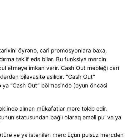
 tarixini öyrənə, cari promosyonlara baxa,
dırma təklif edə bilər. Bu funksiya mərcin
ul etməyə imkan verir. Cash Out məbləği cari
lərdən bilavasitə asılıdır. “Cash Out”
ə ya “Cash Out” bölməsində (oyun öncəsi
klində alınan mükafatlar mərc tələb edir.
çunun statusundan bağlı olaraq əməli pul və ya
d götürə və ya istənilən mərc üçün pulsuz mərcdən