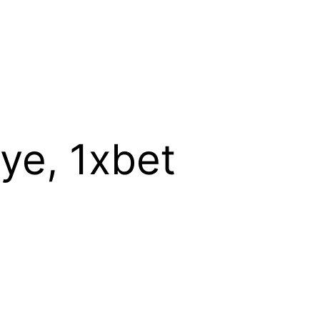
iye, 1xbet