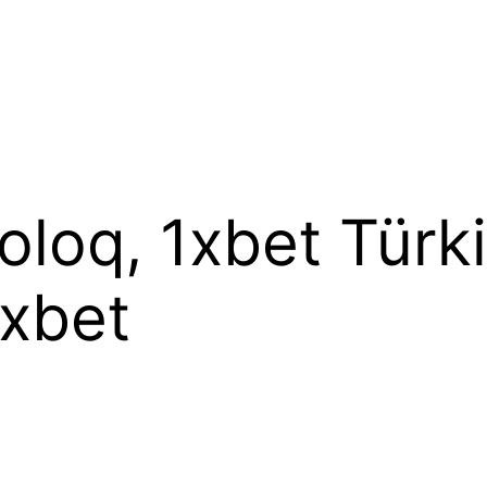
oloq, 1xbet Türk
rxbet