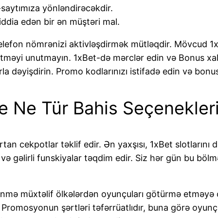
-saytımıza yönləndirəcəkdir.
iddia edən bir ən müştəri mal.
lefon nömrənizi aktivləşdirmək mütləqdir. Mövcud 1xB
etməyi unutmayın. 1xBet-də mərclər edin və Bonus xal
a dəyişdirin. Promo kodlarınızı istifadə edin və bonu
de Ne Tür Bahis Seçenekler
rtan cekpotlar təklif edir. Ən yaxşısı, 1xBet slotları
və gəlirli funskiyalar təqdim edir. Siz hər gün bu bö
tükənmə müxtəlif ölkələrdən oyunçuları götürmə etməyə 
. Promosyonun şərtləri təfərrüatlıdır, buna görə oyunçu