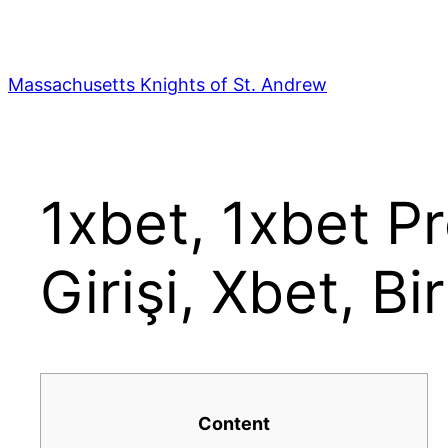
Skip
to
content
Massachusetts Knights of St. Andrew
1xbet, 1xbet Pr
Girişi, Xbet, Bi
Content