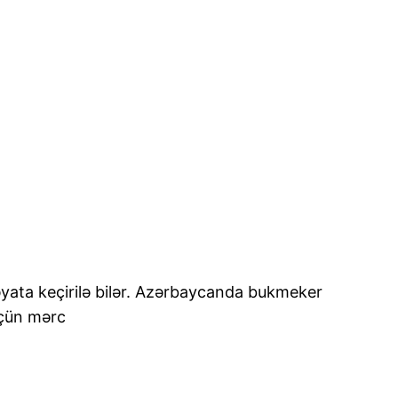
 həyata keçirilə bilər. Azərbaycanda bukmeker
üçün mərc