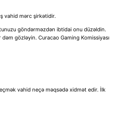
 vahid mərc şirkətidir.
ortunuzu göndərməzdən ibtidai onu düzəldin.
t bir dəm gözləyin. Curacao Gaming Komissiyası
 keçmək vahid neçə məqsədə xidmət edir. İlk