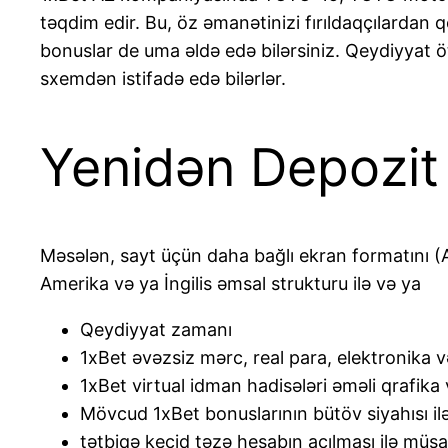
təqdim edir. Bu, öz əmanətinizi fırıldaqçılarda
bonuslar de uma əldə edə bilərsiniz. Qeydiyyat ötr
sxemdən istifadə edə bilərlər.
Yenidən Depozit
Məsələn, sayt üçün daha bağlı ekran formatını (A
Amerika və ya İngilis əmsal strukturu ilə və ya
Qeydiyyat zamanı
1xBet əvəzsiz mərc, real para, elektronika 
1xBet virtual idman hadisələri əməli qrafik
Mövcud 1xBet bonuslarının bütöv siyahısı i
tətbiqə keçid təzə hesabın açılması ilə müşa