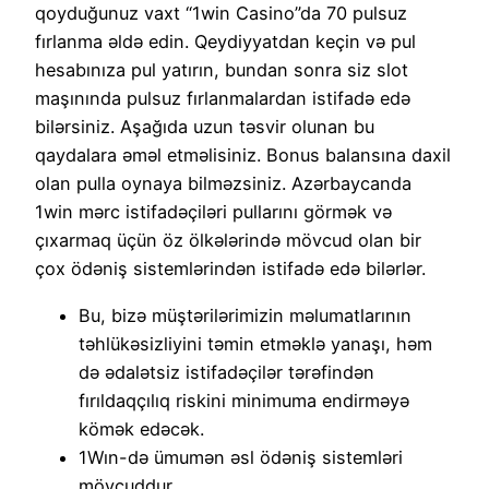
qoyduğunuz vaxt “1win Casino”da 70 pulsuz
fırlanma əldə edin. Qeydiyyatdan keçin və pul
hesabınıza pul yatırın, bundan sonra siz slot
maşınında pulsuz fırlanmalardan istifadə edə
bilərsiniz. Aşağıda uzun təsvir olunan bu
qaydalara əməl etməlisiniz. Bonus balansına daxil
olan pulla oynaya bilməzsiniz. Azərbaycanda
1win mərc istifadəçiləri pullarını görmək və
çıxarmaq üçün öz ölkələrində mövcud olan bir
çox ödəniş sistemlərindən istifadə edə bilərlər.
Bu, bizə müştərilərimizin məlumatlarının
təhlükəsizliyini təmin etməklə yanaşı, həm
də ədalətsiz istifadəçilər tərəfindən
fırıldaqçılıq riskini minimuma endirməyə
kömək edəcək.
1Wın-də ümumən əsl ödəniş sistemləri
mövcuddur.