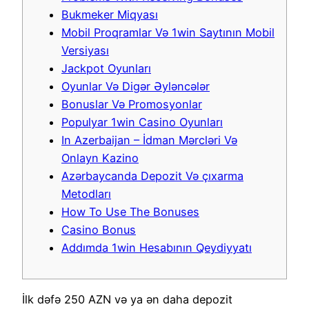
Bukmeker Miqyası
Mobil Proqramlar Və 1win Saytının Mobil
Versiyası
Jackpot Oyunları
Oyunlar Və Digər Əyləncələr
Bonuslar Və Promosyonlar
Populyar 1win Casino Oyunları
In Azerbaijan – İdman Mərcləri Və
Onlayn Kazino
Azərbaycanda Depozit Və çıxarma
Metodları
How To Use The Bonuses
Casino Bonus
Addımda 1win Hesabının Qeydiyyatı
İlk dəfə 250 AZN və ya ən daha depozit