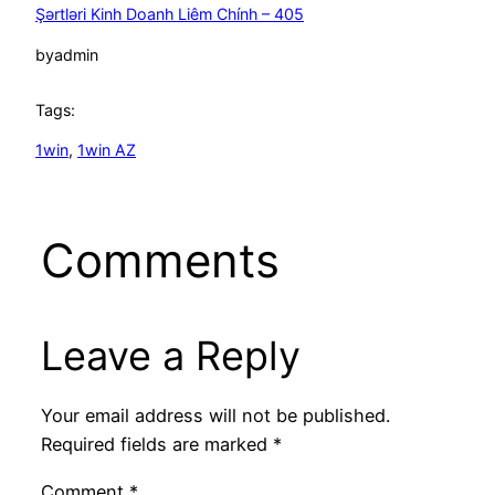
Şərtləri Kinh Doanh Liêm Chính – 405
by
admin
Tags:
1win
, 
1win AZ
Comments
Leave a Reply
Your email address will not be published.
Required fields are marked
*
Comment
*