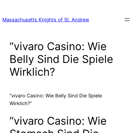
Skip
to
Massachusetts Knights of St. Andrew
content
“vivaro Casino: Wie
Belly Sind Die Spiele
Wirklich?
“vivaro Casino: Wie Belly Sind Die Spiele
Wirklich?”
“vivaro Casino: Wie