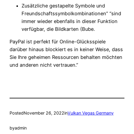
Zusätzliche gestapelte Symbole und
Freundschaftssymbolkombinationen” “sind
immer wieder ebenfalls in dieser Funktion
verfügbar, die Bildkarten (Bube.
PayPal ist perfekt für Online-Glücksspiele
darüber hinaus blockiert es in keiner Weise, dass
Sie Ihre geheimen Ressourcen behalten möchten
und anderen nicht vertrauen.”
Posted
November 26, 2022
in
Vulkan Vegas Germany
by
admin