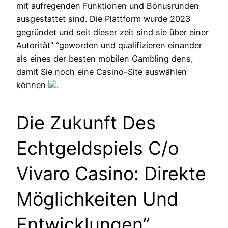
mit aufregenden Funktionen und Bonusrunden
ausgestattet sind. Die Plattform wurde 2023
gegründet und seit dieser zeit sind sie über einer
Autorität” “geworden und qualifizieren einander
als eines der besten mobilen Gambling dens,
damit Sie noch eine Casino-Site auswählen
können
.
Die Zukunft Des
Echtgeldspiels C/o
Vivaro Casino: Direkte
Möglichkeiten Und
Entwicklungen”