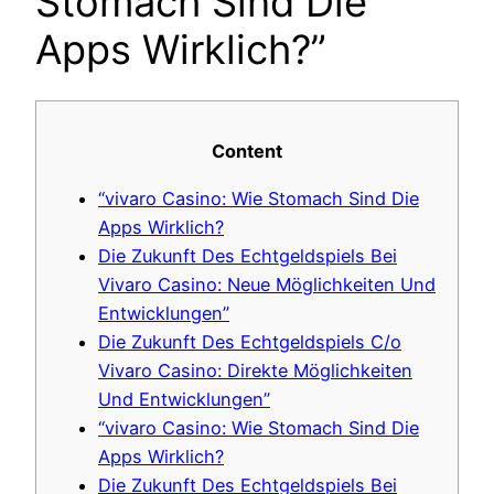
Stomach Sind Die
Apps Wirklich?”
Content
“vivaro Casino: Wie Stomach Sind Die
Apps Wirklich?
Die Zukunft Des Echtgeldspiels Bei
Vivaro Casino: Neue Möglichkeiten Und
Entwicklungen”
Die Zukunft Des Echtgeldspiels C/o
Vivaro Casino: Direkte Möglichkeiten
Und Entwicklungen”
“vivaro Casino: Wie Stomach Sind Die
Apps Wirklich?
Die Zukunft Des Echtgeldspiels Bei