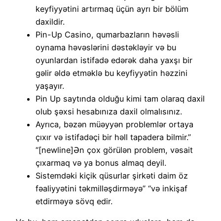
keyfiyyətini artırmaq üçün ayrı bir bölüm
daxildir.
Pin-Up Casino, qumarbazların həvəsli
oynama həvəslərini dəstəkləyir və bu
oyunlardan istifadə edərək daha yaxşı bir
gəlir əldə etməklə bu keyfiyyətin həzzini
yaşayır.
Pin Up saytında olduğu kimi tam olaraq daxil
olub şəxsi hesabınıza daxil olmalısınız.
Ayrıca, bəzən müəyyən problemlər ortaya
çıxır və istifadəçi bir həll tapadera bilmir.”
“[newline]Ən çox görülən problem, vəsait
çıxarmaq və ya bonus almaq deyil.
Sistemdəki kiçik qüsurlar şirkəti daim öz
fəaliyyətini təkmilləşdirməyə” “və inkişaf
etdirməyə sövq edir.