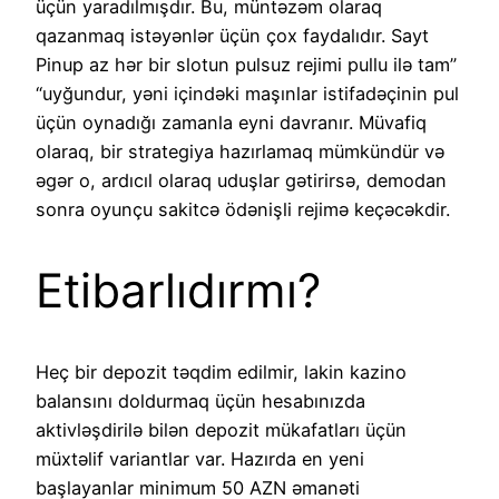
üçün yaradılmışdır. Bu, müntəzəm olaraq
qazanmaq istəyənlər üçün çox faydalıdır. Sayt
Pinup az hər bir slotun pulsuz rejimi pullu ilə tam”
“uyğundur, yəni içindəki maşınlar istifadəçinin pul
üçün oynadığı zamanla eyni davranır. Müvafiq
olaraq, bir strategiya hazırlamaq mümkündür və
əgər o, ardıcıl olaraq uduşlar gətirirsə, demodan
sonra oyunçu sakitcə ödənişli rejimə keçəcəkdir.
Etibarlıdırmı?
Heç bir depozit təqdim edilmir, lakin kazino
balansını doldurmaq üçün hesabınızda
aktivləşdirilə bilən depozit mükafatları üçün
müxtəlif variantlar var. Hazırda en yeni
başlayanlar minimum 50 AZN əmanəti