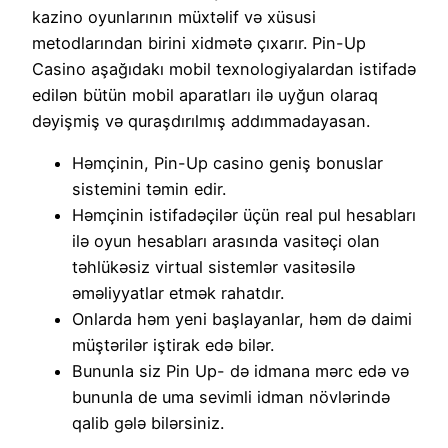
kazino oyunlarının müxtəlif və xüsusi
metodlarından birini xidmətə çıxarır. Pin-Up
Casino aşağıdakı mobil texnologiyalardan istifadə
edilən bütün mobil aparatları ilə uyğun olaraq
dəyişmiş və quraşdırılmış addımmadayasan.
Həmçinin, Pin-Up casino geniş bonuslar
sistemini təmin edir.
Həmçinin istifadəçilər üçün real pul hesabları
ilə oyun hesabları arasında vasitəçi olan
təhlükəsiz virtual sistemlər vasitəsilə
əməliyyatlar etmək rahatdır.
Onlarda həm yeni başlayanlar, həm də daimi
müştərilər iştirak edə bilər.
Bununla siz Pin Up- də idmana mərc edə və
bununla de uma sevimli idman növlərində
qalib gələ bilərsiniz.