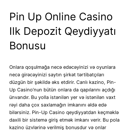
Pin Up Online Casino
Ilk Depozit Qeydiyyatı
Bonusu
Onlara qoşulmağa necə edəcəyinizi və oyunlara
necə girəcəyinizi saytın şirkət tərtibatçıları
düzgün bir şəkildə əks etdirir. Canlı kazino, Pin-
Up Casino’nun bütün onlara da qapılarını açdığı
ünvandır. Bu yolla istənilən yer və istənilən vaxt
rəyi daha çox saxlamağın imkanını əldə edə
bilərsiniz. Pin-Up Casino qeydiyyatdan keçməklə
daxili bir sistemə giriş etmək imkanı verir. Bu pola
kazino üzvlərinə verilmiş bonusdur və onlar