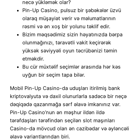
necə yükləmək olar?
Pin-Up Casino, pulsuz bir şəbəkələr üzvü
olaraq müşayiət verir və məlumatlarının
rəsmi və ən xoş bir yolunu təklif edir.
Bizim məqsədimiz sizin həyatınızda bərpa
olunmağınızı, təravətli vakit keçirərək
yüksək səviyyəli oyun təcrübənizi təmin
etməkdir.
Bu cür müxtəlif seçimlər arasında hər kəs
uyğun bir seçim tapa bilər.
Mobil Pin-Up Casino-da uduşları itirilmiş bank
kriptovalyuta və daxil olunurlarla sadəcə bir neçə
dəqiqədə qazanmağa sərf əlavə imkanınız var.
Pin-Up Casino’nun ən məşhur ildən ildə
tərəfdaşları tərəfindən seçilən slot maşınları
Casino-da mövcud olan ən cazibədar və əyləncəli
əlavə variantlarından biri.