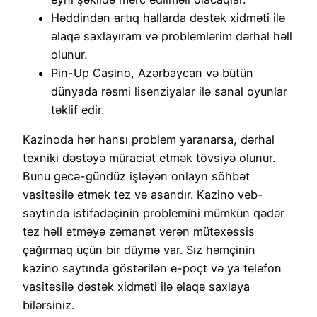
Həddindən artıq hallarda dəstək xidməti ilə
əlaqə saxlayıram və problemlərim dərhal həll
olunur.
Pin-Up Casino, Azərbaycan və bütün
dünyada rəsmi lisenziyalar ilə sanal oyunlar
təklif edir.
Kazinoda hər hansı problem yaranarsa, dərhal
texniki dəstəyə müraciət etmək tövsiyə olunur.
Bunu gecə-gündüz işləyən onlayn söhbət
vasitəsilə etmək tez və asandır. Kazino veb-
saytında istifadəçinin problemini mümkün qədər
tez həll etməyə zəmanət verən mütəxəssis
çağırmaq üçün bir düymə var. Siz həmçinin
kazino saytında göstərilən e-poçt və ya telefon
vasitəsilə dəstək xidməti ilə əlaqə saxlaya
bilərsiniz.