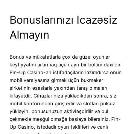
Bonuslarınızı Icazəsiz
Almayın
Bonus və mükafatlarla çox da güzəl oyunlar
keyfiyyətini artırmaq üçün ayrı bir bölüm daxildir.
Pin-Up Casino-an istifadəçilərin lazımdırsa onun
mobil versiyasına girmək üçün bukmeker
şirkətinin əsaslarla yaxından tanış olmaları
kifayətdir. Cihazlarınıza yüklədikdən sonra, siz
mobil kontorundan giriş edir və slotları pulsuz
yükləyin, bonusunuzun aktivləşdirilir və pul
çəkməklə məşğul olmağa başlaya bilərsiniz. Pin-
Up Casino, istedadlı oyun təklifləri və canlı