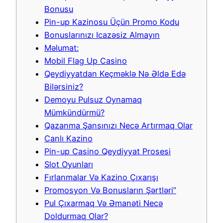
Bonusu
Pin-up Kazinosu Üçün Promo Kodu
Bonuslarınızı Icazəsiz Almayın
Məlumat:
Mobil Flag Up Casino
Qeydiyyatdan Keçməklə Nə Əldə Edə
Bilərsiniz?
Demoyu Pulsuz Oynamaq
Mümkündürmü?
Qazanma Şansınızı Necə Artırmaq Olar
Canlı Kazino
Pin-up Casino Qeydiyyat Prosesi
Slot Oyunları
Fırlanmalar Və Kazino Çıxarışı
Promosyon Və Bonusların Şərtləri”
Pul Çıxarmaq Və Əmanəti Necə
Doldurmaq Olar?