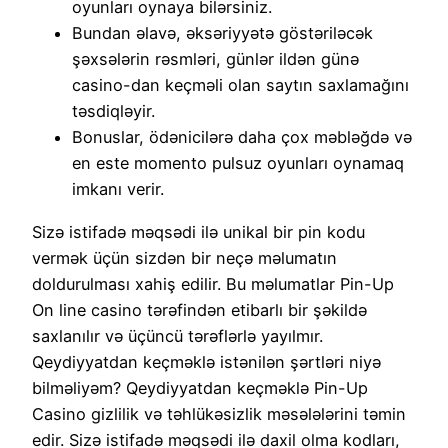
oyunları oynaya bilərsiniz.
Bundan əlavə, əksəriyyətə göstəriləcək
şəxsələrin rəsmləri, günlər ildən günə
casino-dan keçməli olan saytın saxlamağını
təsdiqləyir.
Bonuslar, ödənicilərə daha çox məbləğdə və
en este momento pulsuz oyunları oynamaq
imkanı verir.
Sizə istifadə məqsədi ilə unikal bir pin kodu
vermək üçün sizdən bir neçə məlumatın
doldurulması xahiş edilir. Bu məlumatlar Pin-Up
On line casino tərəfindən etibarlı bir şəkildə
saxlanılır və üçüncü tərəflərlə yayılmır.
Qeydiyyatdan keçməklə istənilən şərtləri niyə
bilməliyəm? Qeydiyyatdan keçməklə Pin-Up
Casino gizlilik və təhlükəsizlik məsələlərini təmin
edir. Sizə istifadə məqsədi ilə daxil olma kodları,