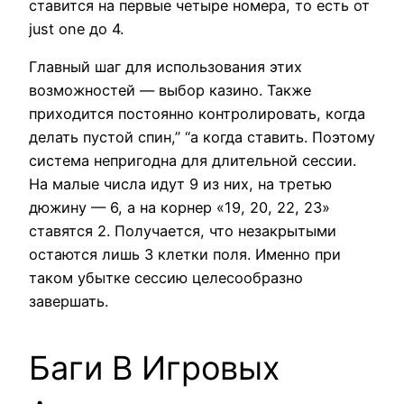
ставится на первые четыре номера, то есть от
just one до 4.
Главный шаг для использования этих
возможностей — выбор казино. Также
приходится постоянно контролировать, когда
делать пустой спин,” “а когда ставить. Поэтому
система непригодна для длительной сессии.
На малые числа идут 9 из них, на третью
дюжину — 6, а на корнер «19, 20, 22, 23»
ставятся 2. Получается, что незакрытыми
остаются лишь 3 клетки поля. Именно при
таком убытке сессию целесообразно
завершать.
Баги В Игровых