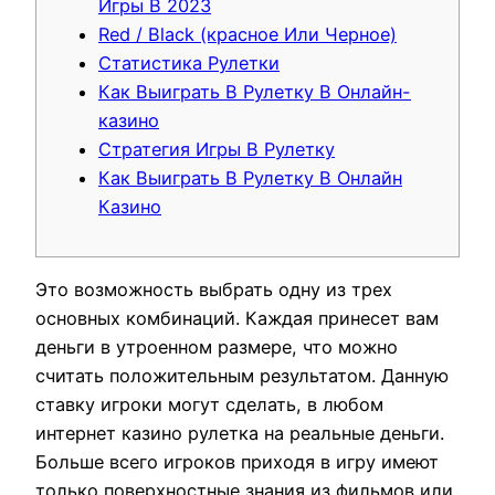
Игры В 2023
Red / Black (красное Или Черное)
Статистика Рулетки
Как Выиграть В Рулетку В Онлайн-
казино
Стратегия Игры В Рулетку
Как Выиграть В Рулетку В Онлайн
Казино
Это возможность выбрать одну из трех
основных комбинаций. Каждая принесет вам
деньги в утроенном размере, что можно
считать положительным результатом. Данную
ставку игроки могут сделать, в любом
интернет казино рулетка на реальные деньги.
Больше всего игроков приходя в игру имеют
только поверхностные знания из фильмов или