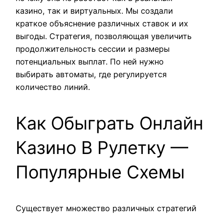
казино, так и виртуальных. Мы создали
краткое объяснение различных ставок и их
выгоды. Стратегия, позволяющая увеличить
продолжительность сессии и размеры
потенциальных выплат. По ней нужно
выбирать автоматы, где регулируется
количество линий.
Как Обыграть Онлайн
Казино В Рулетку —
Популярные Схемы
Существует множество различных стратегий