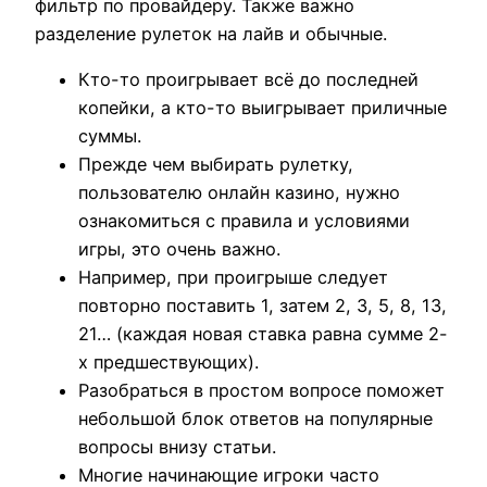
фильтр по провайдеру. Также важно
разделение рулеток на лайв и обычные.
Кто-то проигрывает всё до последней
копейки, а кто-то выигрывает приличные
суммы.
Прежде чем выбирать рулетку,
пользователю онлайн казино, нужно
ознакомиться с правила и условиями
игры, это очень важно.
Например, при проигрыше следует
повторно поставить 1, затем 2, 3, 5, 8, 13,
21… (каждая новая ставка равна сумме 2-
х предшествующих).
Разобраться в простом вопросе поможет
небольшой блок ответов на популярные
вопросы внизу статьи.
Многие начинающие игроки часто