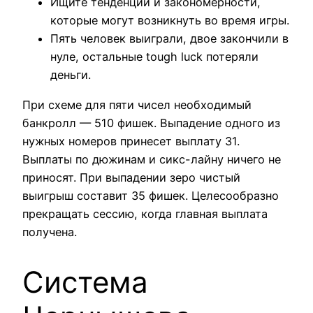
Ищите тенденции и закономерности,
которые могут возникнуть во время игры.
Пять человек выиграли, двое закончили в
нуле, остальные tough luck потеряли
деньги.
При схеме для пяти чисел необходимый
банкролл — 510 фишек. Выпадение одного из
нужных номеров принесет выплату 31.
Выплаты по дюжинам и сикс-лайну ничего не
приносят. При выпадении зеро чистый
выигрыш составит 35 фишек. Целесообразно
прекращать сессию, когда главная выплата
получена.
Система