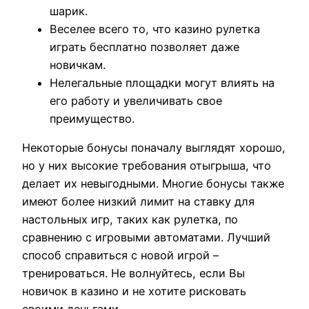
шарик.
Веселее всего то, что казино рулетка
играть бесплатно позволяет даже
новичкам.
Нелегальные площадки могут влиять на
его работу и увеличивать свое
преимущество.
Некоторые бонусы поначалу выглядят хорошо,
но у них высокие требования отыгрыша, что
делает их невыгодными. Многие бонусы также
имеют более низкий лимит на ставку для
настольных игр, таких как рулетка, по
сравнению с игровыми автоматами. Лучший
способ справиться с новой игрой –
тренироваться. Не волнуйтесь, если Вы
новичок в казино и не хотите рисковать