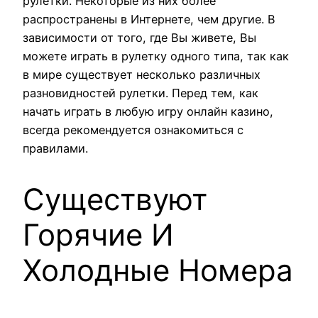
рулетки. Некоторые из них более
распространены в Интернете, чем другие. В
зависимости от того, где Вы живете, Вы
можете играть в рулетку одного типа, так как
в мире существует несколько различных
разновидностей рулетки. Перед тем, как
начать играть в любую игру онлайн казино,
всегда рекомендуется ознакомиться с
правилами.
Существуют
Горячие И
Холодные Номера