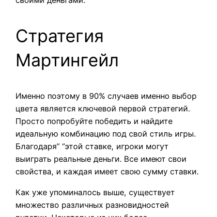
своими деньгами.
Стратегия
Мартингейл
Именно поэтому в 90% случаев именно выбор
цвета является ключевой первой стратегий.
Просто попробуйте победить и найдите
идеальную комбинацию под свой стиль игры.
Благодаря” “этой ставке, игроки могут
выиграть реальные деньги. Все имеют свои
свойства, и каждая имеет свою сумму ставки.
Как уже упоминалось выше, существует
множество различных разновидностей