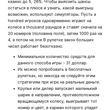
казино до 5, 26%. Чтобы выяснить шансы
остаться в плюсе и узнать, какой выигрыш
возможен, используют симуляторы. Пусть a
hundred игроков одновременно играют на
колесе a thousand раундов и ставят сначала на
20 номеров (половина поля), затем 1000 раз на
4, а потом на one В рулетке закон больших
чисел работает безотказно.
Минимальное количество средств для
данного способа игры – 31 доллар.
Их можно попробовать в бесплатных
рулетках, но никогда не следуйте этим
стратегиям при игре на реальные деньги.
Крупье или дилер запускает маленький
шарик в направлении, противоположном
вращающемуся колесу, выигрывает тот
номер и цвет, в карман которого упадет