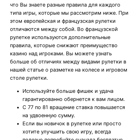
что Вы знаете разные правила для каждого
типа игры, которые мы рассмотрим ниже. При
этом европейская и французская рулетки
отличаются между собой. Во французской
рулетке используются дополнительные
правила, которые снижают преимущество
казино над игроками. Вы можете узнать
больше об отличиях между видами рулетки в
нашей статье о разметке на колесе и игровом
столе рулетки.
Используйте больше фишек и удача
гарантированно обернется к вам лицом.
С 77 по 81 вращение ставка повышается
на удвоенную сумму.
Если вы новичок в рулетке или просто
хотите улучшить свою игру, всегда
полезно попробуйте сначала бесплатно.