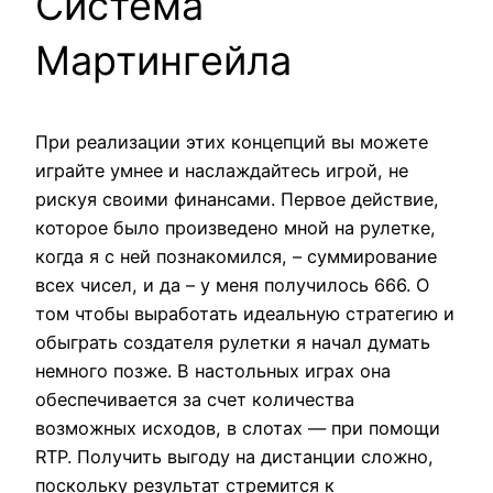
Система
Мартингейла
При реализации этих концепций вы можете
играйте умнее и наслаждайтесь игрой, не
рискуя своими финансами. Первое действие,
которое было произведено мной на рулетке,
когда я с ней познакомился, – суммирование
всех чисел, и да – у меня получилось 666. О
том чтобы выработать идеальную стратегию и
обыграть создателя рулетки я начал думать
немного позже. В настольных играх она
обеспечивается за счет количества
возможных исходов, в слотах — при помощи
RTP. Получить выгоду на дистанции сложно,
поскольку результат стремится к