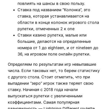
повлиять на шансы в свою пользу.
Ставка под названием “Колонка”, это
ставка, которая устанавливается на
области в конце колонок игрового стола
рулетки, отмеченных 2 к one
Ставки казино рулетка, малые или
большие, делаются на определенные
номера от 1 до eighteen, и от nineteen до
36, на игровом поле онлайн рулетки.
Определяем по результатам игр невыпавшие
числа. Если таковых нет, то берем статистику
с другого стола. Стоит отметить, что при
выпадении “зеро” игрок также теряет свою
ставку. Начиная с 2018 года начали
выпускаться рулетки с увеличенными
коэффициентами. Самая популярная
разновидность — Lightning Different roulette