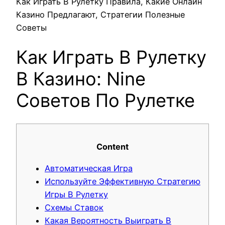
Как Играть В Рулетку Правила, Какие Онлайн
Казино Предлагают, Стратегии Полезные
Советы
Как Играть В Рулетку
В Казино: Nine
Советов По Рулетке
Content
Автоматическая Игра
Используйте Эффективную Стратегию
Игры В Рулетку
Схемы Ставок
Какая Вероятность Выиграть В