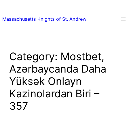
Skip
to
Massachusetts Knights of St. Andrew
content
Category:
Mostbet,
Azərbaycanda Daha
Yüksək Onlayn
Kazinolardan Biri –
357