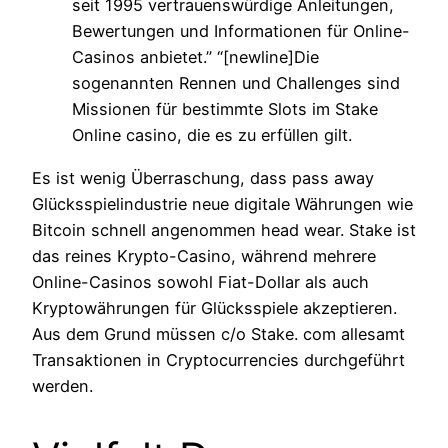
seit 1995 vertrauenswürdige Anleitungen,
Bewertungen und Informationen für Online-
Casinos anbietet.” “[newline]Die
sogenannten Rennen und Challenges sind
Missionen für bestimmte Slots im Stake
Online casino, die es zu erfüllen gilt.
Es ist wenig Überraschung, dass pass away
Glücksspielindustrie neue digitale Währungen wie
Bitcoin schnell angenommen head wear. Stake ist
das reines Krypto-Casino, während mehrere
Online-Casinos sowohl Fiat-Dollar als auch
Kryptowährungen für Glücksspiele akzeptieren.
Aus dem Grund müssen c/o Stake. com allesamt
Transaktionen in Cryptocurrencies durchgeführt
werden.