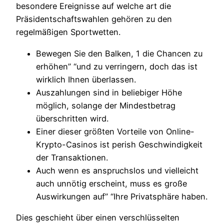
besondere Ereignisse auf welche art die
Präsidentschaftswahlen gehören zu den
regelmäßigen Sportwetten.
Bewegen Sie den Balken, 1 die Chancen zu
erhöhen” “und zu verringern, doch das ist
wirklich Ihnen überlassen.
Auszahlungen sind in beliebiger Höhe
möglich, solange der Mindestbetrag
überschritten wird.
Einer dieser größten Vorteile von Online-
Krypto-Casinos ist perish Geschwindigkeit
der Transaktionen.
Auch wenn es anspruchslos und vielleicht
auch unnötig erscheint, muss es große
Auswirkungen auf” “Ihre Privatsphäre haben.
Dies geschieht über einen verschlüsselten