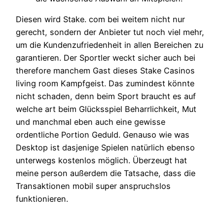
Diesen wird Stake. com bei weitem nicht nur
gerecht, sondern der Anbieter tut noch viel mehr,
um die Kundenzufriedenheit in allen Bereichen zu
garantieren. Der Sportler weckt sicher auch bei
therefore manchem Gast dieses Stake Casinos
living room Kampfgeist. Das zumindest könnte
nicht schaden, denn beim Sport braucht es auf
welche art beim Glücksspiel Beharrlichkeit, Mut
und manchmal eben auch eine gewisse
ordentliche Portion Geduld. Genauso wie was
Desktop ist dasjenige Spielen natürlich ebenso
unterwegs kostenlos möglich. Überzeugt hat
meine person außerdem die Tatsache, dass die
Transaktionen mobil super anspruchslos
funktionieren.