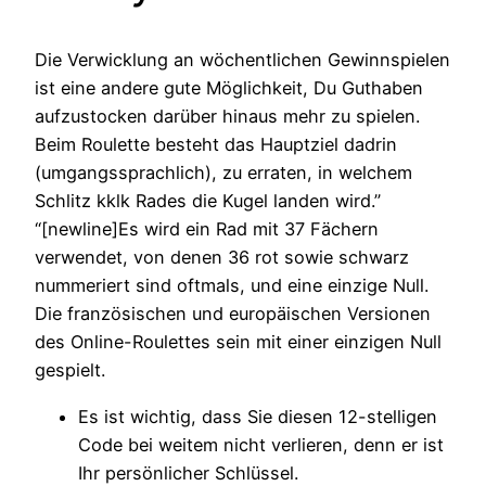
Die Verwicklung an wöchentlichen Gewinnspielen
ist eine andere gute Möglichkeit, Du Guthaben
aufzustocken darüber hinaus mehr zu spielen.
Beim Roulette besteht das Hauptziel dadrin
(umgangssprachlich), zu erraten, in welchem
Schlitz kklk Rades die Kugel landen wird.”
“[newline]Es wird ein Rad mit 37 Fächern
verwendet, von denen 36 rot sowie schwarz
nummeriert sind oftmals, und eine einzige Null.
Die französischen und europäischen Versionen
des Online-Roulettes sein mit einer einzigen Null
gespielt.
Es ist wichtig, dass Sie diesen 12-stelligen
Code bei weitem nicht verlieren, denn er ist
Ihr persönlicher Schlüssel.