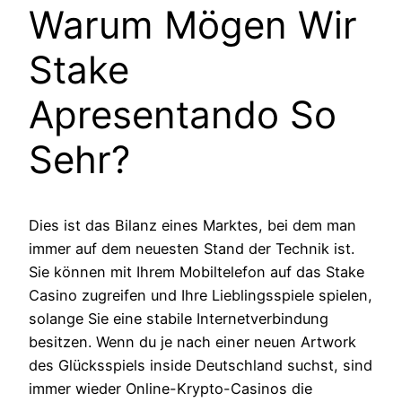
Warum Mögen Wir
Stake
Apresentando So
Sehr?
Dies ist das Bilanz eines Marktes, bei dem man
immer auf dem neuesten Stand der Technik ist.
Sie können mit Ihrem Mobiltelefon auf das Stake
Casino zugreifen und Ihre Lieblingsspiele spielen,
solange Sie eine stabile Internetverbindung
besitzen. Wenn du je nach einer neuen Artwork
des Glücksspiels inside Deutschland suchst, sind
immer wieder Online-Krypto-Casinos die