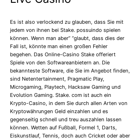
Es ist also verlockend zu glauben, dass Sie mit
jedem von ihnen bei Stake. possuindo spielen
können. Wenn man aber” “glaubt, dass dies der
Fall ist, könnte man einen großen Fehler
begehen. Das Online-Casino Stake offeriert
Spiele von den Softwareanbietern an. Die
bekannteste Software, die Sie im Angebot finden,
sind Netentertainment, Pragmatic Play,
Microgaming, Playtech, Hacksaw Gaming und
Evolution Gaming. Stake. com ist auch ein
Krypto-Casino, in dem Sie durch allen Arten von
Kryptowährungen Geld einzahlen und es
gegenseitig schnell und treu auszahlen lassen
können. Wetten auf Fußball, Formel 1, Darts,
Eiskunstlauf, Tennis, doch auch Cricket oder aber