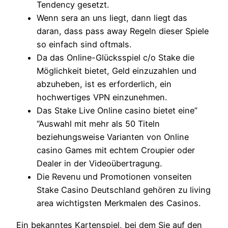
Tendency gesetzt.
Wenn sera an uns liegt, dann liegt das
daran, dass pass away Regeln dieser Spiele
so einfach sind oftmals.
Da das Online-Glücksspiel c/o Stake die
Möglichkeit bietet, Geld einzuzahlen und
abzuheben, ist es erforderlich, ein
hochwertiges VPN einzunehmen.
Das Stake Live Online casino bietet eine”
“Auswahl mit mehr als 50 Titeln
beziehungsweise Varianten von Online
casino Games mit echtem Croupier oder
Dealer in der Videoübertragung.
Die Revenu und Promotionen vonseiten
Stake Casino Deutschland gehören zu living
area wichtigsten Merkmalen des Casinos.
Ein bekanntes Kartenspiel, bei dem Sie auf den