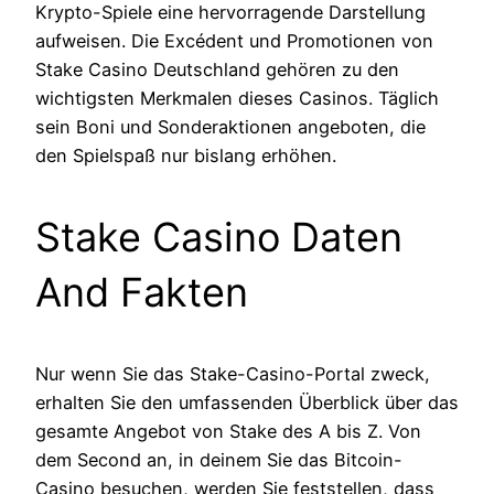
Krypto-Spiele eine hervorragende Darstellung
aufweisen. Die Excédent und Promotionen von
Stake Casino Deutschland gehören zu den
wichtigsten Merkmalen dieses Casinos. Täglich
sein Boni und Sonderaktionen angeboten, die
den Spielspaß nur bislang erhöhen.
Stake Casino Daten
And Fakten
Nur wenn Sie das Stake-Casino-Portal zweck,
erhalten Sie den umfassenden Überblick über das
gesamte Angebot von Stake des A bis Z. Von
dem Second an, in deinem Sie das Bitcoin-
Casino besuchen, werden Sie feststellen, dass