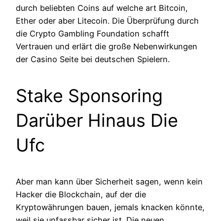
durch beliebten Coins auf welche art Bitcoin,
Ether oder aber Litecoin. Die Überprüfung durch
die Crypto Gambling Foundation schafft
Vertrauen und erlärt die große Nebenwirkungen
der Casino Seite bei deutschen Spielern.
Stake Sponsoring
Darüber Hinaus Die
Ufc
Aber man kann über Sicherheit sagen, wenn kein
Hacker die Blockchain, auf der die
Kryptowährungen bauen, jemals knacken könnte,
weil sie unfassbar sicher ist. Die neuen