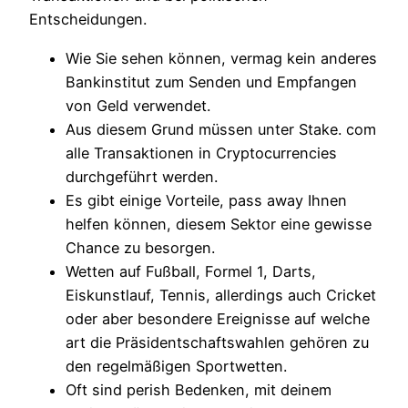
Entscheidungen.
Wie Sie sehen können, vermag kein anderes
Bankinstitut zum Senden und Empfangen
von Geld verwendet.
Aus diesem Grund müssen unter Stake. com
alle Transaktionen in Cryptocurrencies
durchgeführt werden.
Es gibt einige Vorteile, pass away Ihnen
helfen können, diesem Sektor eine gewisse
Chance zu besorgen.
Wetten auf Fußball, Formel 1, Darts,
Eiskunstlauf, Tennis, allerdings auch Cricket
oder aber besondere Ereignisse auf welche
art die Präsidentschaftswahlen gehören zu
den regelmäßigen Sportwetten.
Oft sind perish Bedenken, mit deinem