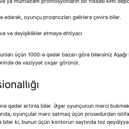
ə ya müntəzəm promosyonların bir hissəsi kimi depozi
fadə edərək, oyunçu proqnozları gəlirlərə çevirə bilər.
ə və dəyişikliklər etməyə ehtiyacı
ları üçün 1000-ə qədər bazarı görə bilərsiniz Aşağ
lərində də vəziyyət oxşar görünür.
onallığı
nə qədər artırıla bilər. Əgər oyunçunun mərci bukmeke
da, oyunçular mərc satmaq üçün prosedurdan istifad
edə bilər ki, bunun üçün kontorun saytında tez qeydiy