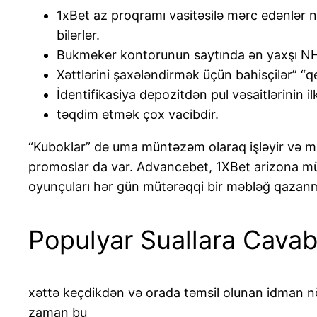
1xBet az proqramı vasitəsilə mərc edənlər n
bilərlər.
Bukmeker kontorunun saytında ən yaxşı NH
Xəttlərini şaxələndirmək üçün bahisçilər” “
İdentifikasiya depozitdən pul vəsaitlərinin i
təqdim etmək çox vacibdir.
“Kuboklar” de uma müntəzəm olaraq işləyir və müə
promoslar da var. Advancebet, 1XBet arizona müş
oyunçuları hər gün mütərəqqi bir məbləğ qazanma
Populyar Suallara Cavab
xəttə keçdikdən və orada təmsil olunan idman növ
zaman bu