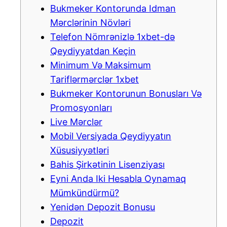
Bukmeker Kontorunda Idman
Mərclərinin Növləri
Telefon Nömrənizlə 1xbet-də
Qeydiyyatdan Keçin
Minimum Və Maksimum
Tariflərmərclər 1xbet
Bukmeker Kontorunun Bonusları Və
Promosyonları
Live Mərclər
Mobil Versiyada Qeydiyyatın
Xüsusiyyətləri
Bahis Şirkətinin Lisenziyası
Eyni Anda Iki Hesabla Oynamaq
Mümkündürmü?
Yenidən Depozit Bonusu
Depozit