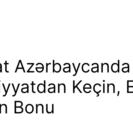
at Azərbaycanda
yyatdan Keçin, 
ün Bonu