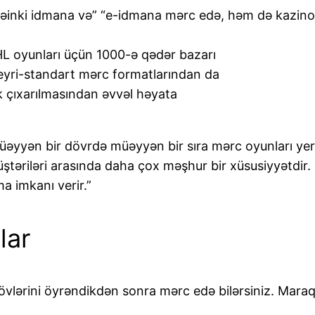
əinki idmana və” “e-idmana mərc edə, həm də kazinola
L oyunları üçün 1000-ə qədər bazarı
qeyri-standart mərc formatlarından da
lk çıxarılmasından əvvəl həyata
yyən bir dövrdə müəyyən bir sıra mərc oyunları yerlə
təriləri arasında daha çox məşhur bir xüsusiyyətdir
 imkanı verir.”
lar
lərini öyrəndikdən sonra mərc edə bilərsiniz. Maraql