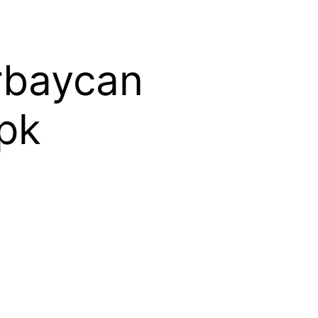
rbaycan
pk