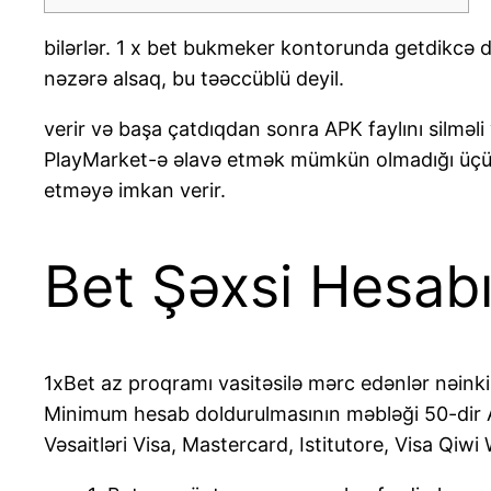
bilərlər. 1 x bet bukmeker kontorunda getdikcə 
nəzərə alsaq, bu təəccüblü deyil.
verir və başa çatdıqdan sonra APK faylını silməl
PlayMarket-ə əlavə etmək mümkün olmadığı üçün b
etməyə imkan verir.
Bet Şəxsi Hesabı
1xBet az proqramı vasitəsilə mərc edənlər nəinki
Minimum hesab doldurulmasının məbləği 50-dir AZ
Vəsaitləri Visa, Mastercard, Istitutore, Visa Qiw