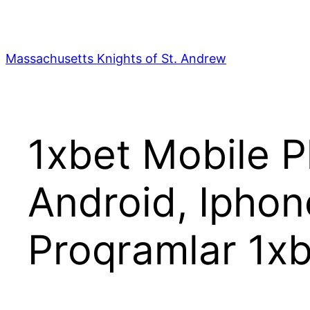
Skip
to
content
Massachusetts Knights of St. Andrew
1xbet Mobile 
Android, Iphon
Proqramlar 1x