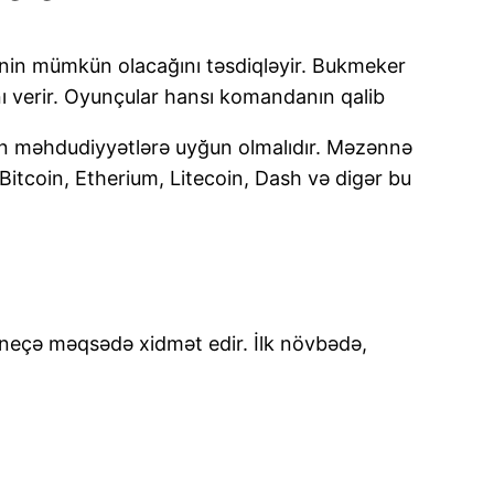
sinin mümkün olacağını təsdiqləyir. Bukmeker
ı verir. Oyunçular hansı komandanın qalib
lən məhdudiyyətlərə uyğun olmalıdır. Məzənnə
tcoin, Etherium, Litecoin, Dash və digər bu
r neçə məqsədə xidmət edir. İlk növbədə,