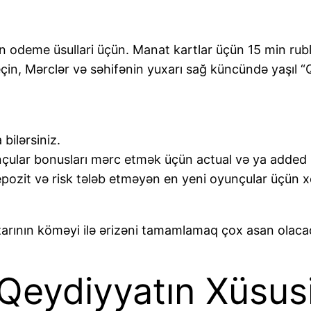
deme üsullari üçün. Manat kartlar üçün 15 min rubl, 
eçin, Mərclər və səhifənin yuxarı sağ küncündə yaşıl 
bilərsiniz.
çular bonusları mərc etmək üçün actual və ya added b
epozit və risk tələb etməyən en yeni oyunçular üçün x
arının köməyi ilə ərizəni tamamlamaq çox asan olacaq
Qeydiyyatın Xüsusi