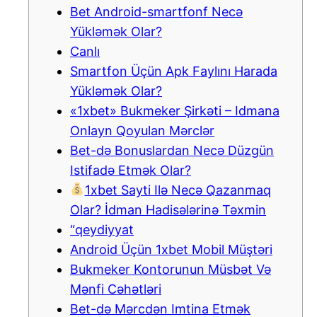
Bet Android-smartfonf Necə
Yükləmək Olar?
Canlı
Smartfon Üçün Apk Faylını Harada
Yükləmək Olar?
«1xbet» Bukmeker Şirkəti – Idmana
Onlayn Qoyulan Mərclər
Bet-də Bonuslardan Necə Düzgün
Istifadə Etmək Olar?
1xbet Sayti Ilə Necə Qazanmaq
Olar? İdman Hadisələrinə Təxmin
“qeydiyyat
Android Üçün 1xbet Mobil Müştəri
Bukmeker Kontorunun Müsbət Və
Mənfi Cəhətləri
Bet-də Mərcdən Imtina Etmək