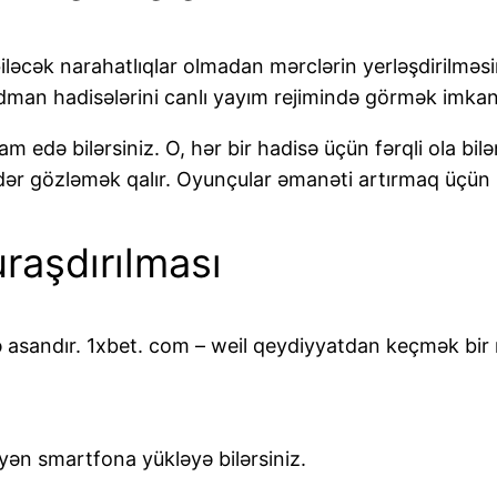
 biləcək narahatlıqlar olmadan mərclərin yerləşdirilmə
dman hadisələrini canlı yayım rejimində görmək imkan
 edə bilərsiniz. O, hər bir hadisə üçün fərqli ola bi
r gözləmək qalır. Oyunçular əmanəti artırmaq üçün Bi
raşdırılması
də asandır. 1xbet. com – weil qeydiyyatdan keçmək bi
yən smartfona yükləyə bilərsiniz.