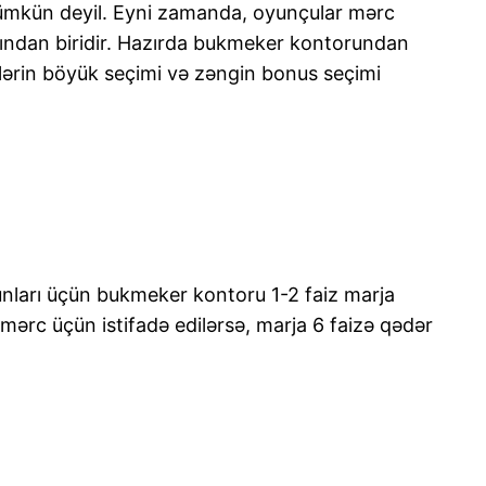
ümkün deyil. Eyni zamanda, oyunçular mərc
rından biridir. Hazırda bukmeker kontorundan
rlərin böyük seçimi və zəngin bonus seçimi
nları üçün bukmeker kontoru 1-2 faiz marja
 mərc üçün istifadə edilərsə, marja 6 faizə qədər