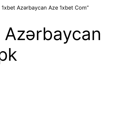
ar 1xbet Azərbaycan Aze 1xbet Com”
t Azərbaycan
pk