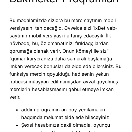
Bu məqaləmizdə sizlərə bu mərc saytının mobil
versiyasını tanıdacağıq. Əvvəlcə sizi 1xBet veb-
saytının mobil versiyası ilə tanış edəcəyik. İlk
növbədə, bu, öz əmanətinizi fırıldaqçılardan
qorumağa olanak verir. Onun köməyi ilə siz”
“qumar karyeranıza daha səmərəli başlamağa
imkan verəcək bonuslar da əldə edə bilərsiniz. Bu
funksiya mərcin qoyulduğu hadisənin yekun
nəticəsi müəyyən edilməmişdən əvvəl qoyulmuş
mərclərin hesablaşmasını qəbul etməyə imkan
verir.
addım proqramın ən boy yeniləmələri
haqqında məlumat əldə edə biləcəyiniz
Şəxsi hesabınıza daxil olmaqla, oyunçu