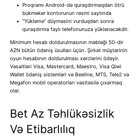
Proqramı Android-də quraşdırmaqdan ötrü
bukmeker kontorunun rəsmi saytında
“Yükləmə” düyməsini vurduqdan sonra
quraşdırma faylı telefonunuza yüklənəcəkdir.
Minimum hesab doldurulmasının məbləği 50-dir
AZN bütün ödəniş üsulları üçün. Şirkət müştərinin
oyun hesabının doldurulması xərclərini ödəyir.
Vəsaitləri Visa, Mastercard, Maestro, Visa Qiwi
Wallet ödəniş sistemləri və Beeline, MTS, Tele2 və
Megafon mobil operatorları vasitəsilə çıxarmaq
olar.
Bet Az Təhlükəsizlik
Və Etibarlılıq