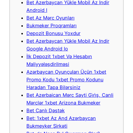
Bet Azerbaycan Yükle Mobil Az Indir
Android I
Bet Az Mərc Oyunları
Bukmeker Proqramları
Depozit Bonusu Yoxdur
Bet Azerbaycan Yükle Mobil Az Indir
Google Android Io
İlk Depozit 1xbet Və Hesabın
Maliyyələşdirilməsi
Azərbaycan Oyunçuları Üçün 1xbet
Promo Kodu 1xbet Promo Kodunu
Haradan Tapa Bilərsiniz
Bet Azerbaican Mərc Sayti Gi̇ri̇ş, Canli
Mərclər 1xbet Arizona Bukmeker
Bet Canlı Dəstək
Bet: 1xbet Az And Аzərbаyсаn
Bukmеykеr Şirkəti