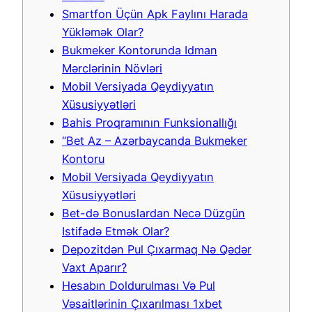
Smartfon Üçün Apk Faylını Harada
Yükləmək Olar?
Bukmeker Kontorunda Idman
Mərclərinin Növləri
Mobil Versiyada Qeydiyyatın
Xüsusiyyətləri
Bahis Proqramının Funksionallığı
“Bet Az – Azərbaycanda Bukmeker
Kontoru
Mobil Versiyada Qeydiyyatın
Xüsusiyyətləri
Bet-də Bonuslardan Necə Düzgün
Istifadə Etmək Olar?
Depozitdən Pul Çıxarmaq Nə Qədər
Vaxt Aparır?
Hesabın Doldurulması Və Pul
Vəsaitlərinin Çıxarılması 1xbet