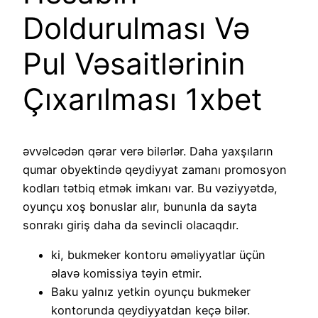
Doldurulması Və
Pul Vəsaitlərinin
Çıxarılması 1xbet
əvvəlcədən qərar verə bilərlər. Daha yaxşıların
qumar obyektində qeydiyyat zamanı promosyon
kodları tətbiq etmək imkanı var. Bu vəziyyətdə,
oyunçu xoş bonuslar alır, bununla da sayta
sonrakı giriş daha da sevincli olacaqdır.
ki, bukmeker kontoru əməliyyatlar üçün
əlavə komissiya təyin etmir.
Baku yalnız yetkin oyunçu bukmeker
kontorunda qeydiyyatdan keçə bilər.