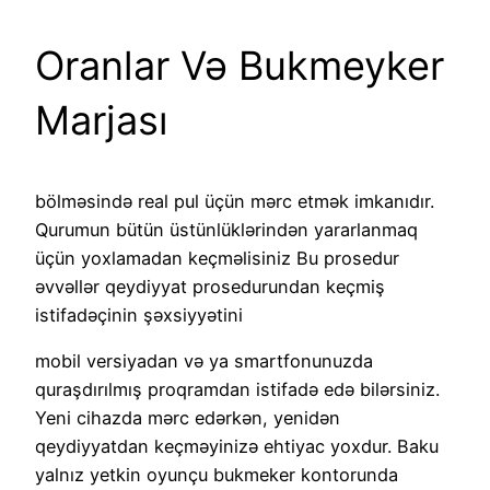
Oranlar Və Bukmeyker
Marjası
bölməsində real pul üçün mərc etmək imkanıdır.
Qurumun bütün üstünlüklərindən yararlanmaq
üçün yoxlamadan keçməlisiniz Bu prosedur
əvvəllər qeydiyyat prosedurundan keçmiş
istifadəçinin şəxsiyyətini
mobil versiyadan və ya smartfonunuzda
quraşdırılmış proqramdan istifadə edə bilərsiniz.
Yeni cihazda mərc edərkən, yenidən
qeydiyyatdan keçməyinizə ehtiyac yoxdur. Baku
yalnız yetkin oyunçu bukmeker kontorunda