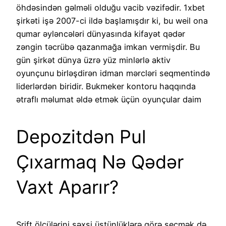
öhdəsindən gəlməli olduğu vacib vəzifədir. 1xbet
şirkəti işə 2007-ci ildə başlamışdır ki, bu weil ona
qumar əyləncələri dünyasında kifayət qədər
zəngin təcrübə qazanmağa imkan vermişdir. Bu
gün şirkət dünya üzrə yüz minlərlə aktiv
oyunçunu birləşdirən idman mərcləri seqmentində
liderlərdən biridir. Bukmeker kontoru haqqında
ətraflı məlumat əldə etmək üçün oyunçular daim
Depozitdən Pul
Çıxarmaq Nə Qədər
Vaxt Aparır?
Şrift ölçülərini şəxsi üstünlüklərə görə seçmək də