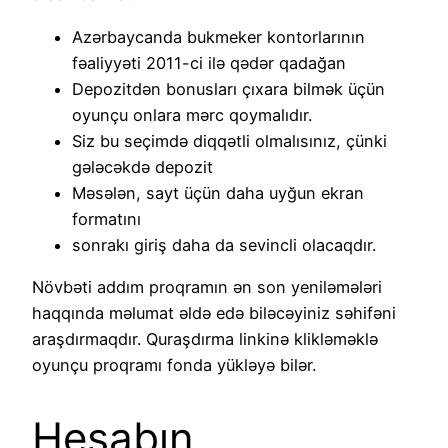
Azərbaycanda bukmeker kontorlarının
fəaliyyəti 2011-ci ilə qədər qadağan
Depozitdən bonusları çıxara bilmək üçün
oyunçu onlara mərc qoymalıdır.
Siz bu seçimdə diqqətli olmalısınız, çünki
gələcəkdə depozit
Məsələn, sayt üçün daha uyğun ekran
formatını
sonrakı giriş daha da sevincli olacaqdır.
Növbəti addım proqramın ən son yeniləmələri
haqqında məlumat əldə edə biləcəyiniz səhifəni
araşdırmaqdır. Quraşdırma linkinə klikləməklə
oyunçu proqramı fonda yükləyə bilər.
Hesabın