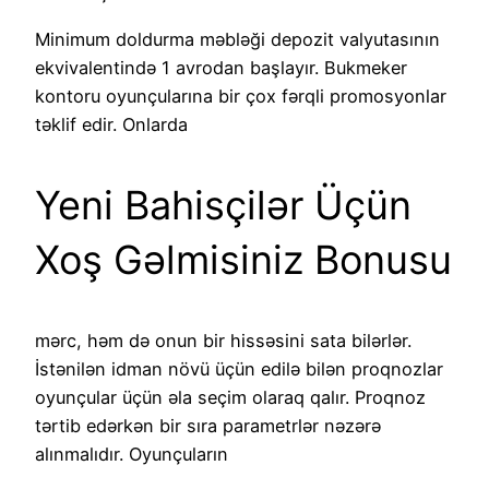
Minimum doldurma məbləği depozit valyutasının
ekvivalentində 1 avrodan başlayır. Bukmeker
kontoru oyunçularına bir çox fərqli promosyonlar
təklif edir. Onlarda
Yeni Bahisçilər Üçün
Xoş Gəlmisiniz Bonusu
mərc, həm də onun bir hissəsini sata bilərlər.
İstənilən idman növü üçün edilə bilən proqnozlar
oyunçular üçün əla seçim olaraq qalır. Proqnoz
tərtib edərkən bir sıra parametrlər nəzərə
alınmalıdır. Oyunçuların