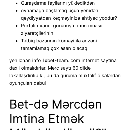
Quraşdırma fayllarını yüklədikdən
oynamağa başlamaq üçün yenidən
qeydiyyatdan keçməyinizə ehtiyac yoxdur?
Portalın xarici görünüşü onun müasir
ziyarətçilərinin
Tətbiq bazarının köməyi ilə ərizəni
tamamlamaq çox asan olacaq.
yenilənən info 1xbet-team. com internet saytına
daxil olmalıdırlar. Mərc saytı 60 dildə
lokallaşdırılıb ki, bu da quruma müxtəlif ölkələrdən
oyunçuları qəbul
Bet-də Mərcdən
Imtina Etmək