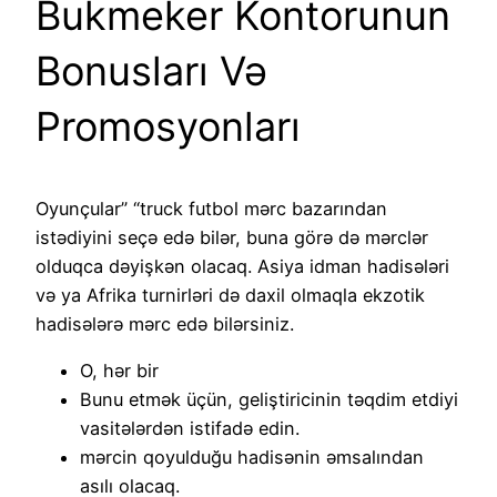
Bukmeker Kontorunun
Bonusları Və
Promosyonları
Oyunçular” “truck futbol mərc bazarından
istədiyini seçə edə bilər, buna görə də mərclər
olduqca dəyişkən olacaq. Asiya idman hadisələri
və ya Afrika turnirləri də daxil olmaqla ekzotik
hadisələrə mərc edə bilərsiniz.
O, hər bir
Bunu etmək üçün, geliştiricinin təqdim etdiyi
vasitələrdən istifadə edin.
mərcin qoyulduğu hadisənin əmsalından
asılı olacaq.