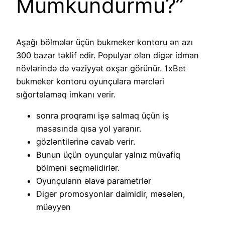
Mümkündürmü?”
Aşağı bölmələr üçün bukmeker kontoru ən azı
300 bazar təklif edir. Populyar olan digər idman
növlərində də vəziyyət oxşar görünür. 1xBet
bukmeker kontoru oyunçulara mərcləri
sığortalamaq imkanı verir.
sonra proqramı işə salmaq üçün iş
masasında qısa yol yaranır.
gözləntilərinə cavab verir.
Bunun üçün oyunçular yalnız müvafiq
bölməni seçməlidirlər.
Oyunçuların əlavə parametrlər
Digər promosyonlar daimidir, məsələn,
müəyyən