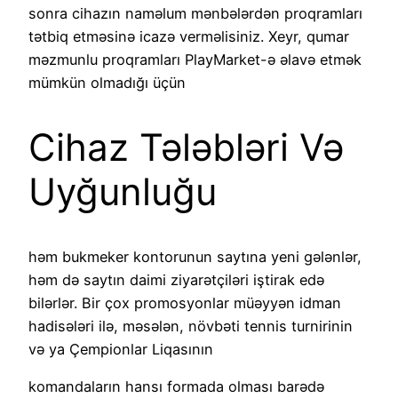
sonra cihazın naməlum mənbələrdən proqramları
tətbiq etməsinə icazə verməlisiniz. Xeyr, qumar
məzmunlu proqramları PlayMarket-ə əlavə etmək
mümkün olmadığı üçün
Cihaz Tələbləri Və
Uyğunluğu
həm bukmeker kontorunun saytına yeni gələnlər,
həm də saytın daimi ziyarətçiləri iştirak edə
bilərlər. Bir çox promosyonlar müəyyən idman
hadisələri ilə, məsələn, növbəti tennis turnirinin
və ya Çempionlar Liqasının
komandaların hansı formada olması barədə