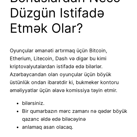
Düzgün Istifadə
Etmək Olar?
Oyunçular əmanəti artırmaq üçün Bitcoin,
Etherium, Litecoin, Dash və digər bu kimi
kriptovalyutalardan istifadə edə bilərlər.
Azərbaycandan olan oyunçular üçün böyük
üstünlük ondan ibarətdir ki, bukmeker kontoru
əməliyyatlar üçün əlavə komissiya təyin etmir.
bilərsiniz.
Bir qumarbazın mərc zamanı nə qədər böyük
qazanc əldə edə biləcəyinə
anlamaq asan olacaq.