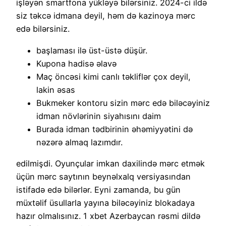
işləyən smartfona yükləyə bilərsiniz. 2024-ci ildə
siz təkcə idmana deyil, həm də kazinoya mərc
edə bilərsiniz.
başlaması ilə üst-üstə düşür.
Kupona hadisə əlavə
Maç öncəsi kimi canlı təkliflər çox deyil,
lakin əsas
Bukmeker kontoru sizin mərc edə biləcəyiniz
idman növlərinin siyahısını daim
Burada idman tədbirinin əhəmiyyətini də
nəzərə almaq lazımdır.
edilmişdi. Oyunçular imkan daxilində mərc etmək
üçün mərc saytının beynəlxalq versiyasından
istifadə edə bilərlər. Eyni zamanda, bu gün
müxtəlif üsullarla yayına biləcəyiniz blokadaya
hazır olmalısınız. 1 xbet Azerbaycan rəsmi dildə